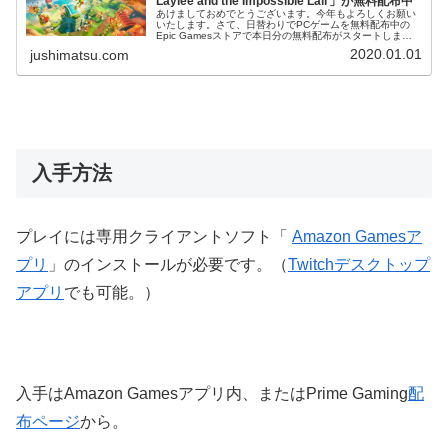
Laylee and the Impossible Lair」が無料配布中
あけましておめでとうございます。今年もよろしくお願い
いたします。さて、日替わりでPCゲームを無料配布中の
Epic Gamesストアで本日分の無料配布がスタートしまし
た。第13弾となる今回は、人気アクションアドベンチャー
2020.01.01
jushimatsu.com
ゲーム「Yooka-L...
入手方法
プレイには専用クライアントソフト「
Amazon Gamesア
プリ
」のインストールが必要です。（
Twitchデスクトップ
アプリ
でも可能。）
入手はAmazon Gamesアプリ内、またはPrime Gaming
配
布ページ
から。