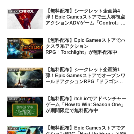
【無料配布】シークレット企画第4
無料配布
弾！Epic Gamesストアで三人称視点
アクションADVゲーム「Control」が
期間限定で無料配布中！
【無料配布】Epic Gamesストアでハ
無料配布
クスラ系アクション
RPG「Torchlight」が無料配布中
【無料配布】シークレット企画第1
無料配布
弾！Epic Gamesストアでオープンワ
ールドアクションRPG「ドラゴンエ
イジ:インクイジション – GOTY
Edition」が期間限定で無料配布中
【無料配布】itch.ioでアドベンチャー
無料配布
ゲーム「How to Win: Season One」
が期間限定で無料配布中
【無料配布】Epic Gamesストアでア
無料配布
クションRPG「Next Up Hero」とSF