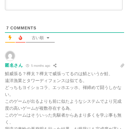
7
COMMENTS
古い順
匿名さん
5 months ago
鯖威張る？樺太？樺太で威張ってるのは鯖というか鮭、
遠洋漁業とタワーディフェンスは似てる。
どっちもヨイショコラ、エッホエッホ、褌締めて闘うしかな
い。
このゲームが出るよりも前に似たようなシステムでより完成
度の高いゲームが複数存在する為、
このゲームはそういった先駆者からあまり多くを学ぶ事も無
く、
我流で車輪の再発明を行った結果、お世辞にも完成度が高い