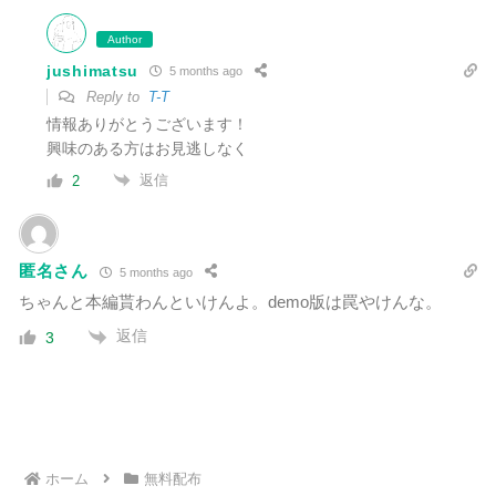
Author
jushimatsu
5 months ago
Reply to
T-T
情報ありがとうございます！
興味のある方はお見逃しなく
返信
2
匿名さん
5 months ago
ちゃんと本編貰わんといけんよ。demo版は罠やけんな。
返信
3
ホーム
無料配布