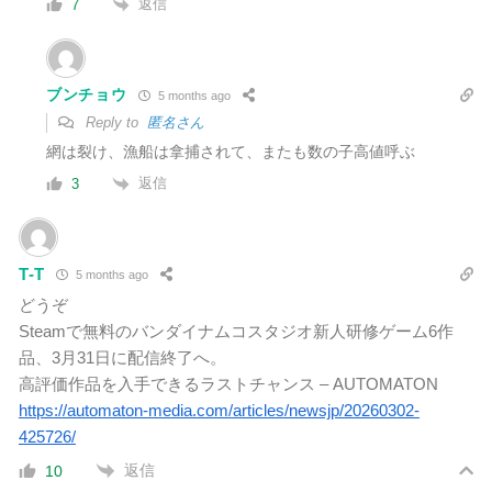
返信
7
ブンチョウ
5 months ago
Reply to
匿名さん
網は裂け、漁船は拿捕されて、またも数の子高値呼ぶ
返信
3
T-T
5 months ago
どうぞ
Steamで無料のバンダイナムコスタジオ新人研修ゲーム6作
品、3月31日に配信終了へ。
高評価作品を入手できるラストチャンス – AUTOMATON
https://automaton-media.com/articles/newsjp/20260302-
425726/
返信
10