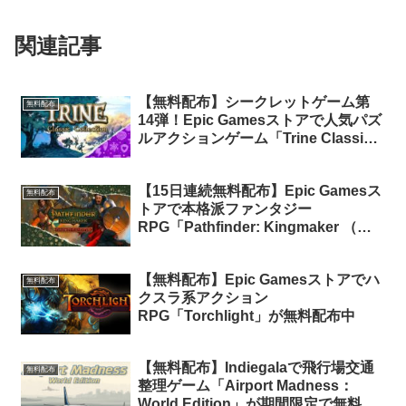
関連記事
【無料配布】シークレットゲーム第
無料配布
14弾！Epic Gamesストアで人気パズ
ルアクションゲーム「Trine Classic
Collection」が24時間限定で無料配布
中！
【15日連続無料配布】Epic Gamesス
無料配布
トアで本格派ファンタジー
RPG「Pathfinder: Kingmaker （パ
スファインダー：キングメーカー）」
が24時間限定で無料配布中
【無料配布】Epic Gamesストアでハ
無料配布
クスラ系アクション
RPG「Torchlight」が無料配布中
【無料配布】Indiegalaで飛行場交通
無料配布
整理ゲーム「Airport Madness：
World Edition」が期間限定で無料配