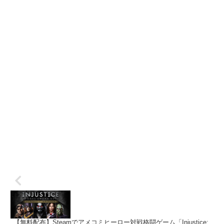
【無料配布】Steamでアメコミヒーロー対戦格闘ゲーム「Injustice: