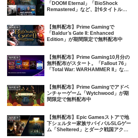
「DOOM Eternal」「BioShock
Remastered」など、計6タイトルの
無料配布がスタート（Prime会員限
定）
【無料配布】Prime Gamingで
無料配布
「Baldur’s Gate II: Enhanced
Edition」が期間限定で無料配布中
【無料配布】Prime Gaming10月分の
無料配布
無料配布がスタート。「Fallout 76」
「Total War: WARHAMMER II」など
計6タイトルが無料配布
【無料配布】Prime Gamingでアドベ
無料配布
ンチャーゲーム「Wytchwood」が期
間限定で無料配布中
【無料配布】Epic Gamesストアで地
無料配布
下シェルター家族サバイバルSLGゲー
ム「Sheltered」とダーク戦国アクシ
ョンRPG「仁王 Complete Edition」