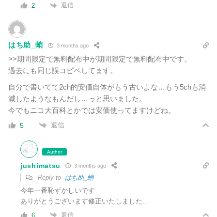
返信
2
はち助_蛸
3 months ago
>>期間限定で無料配布中が期間限定で無料配布中です。
過去にも同じ誤コピペしてます。
自分で書いてて2ch的安価自体がもう古いよな…もう5chも消
滅したようなもんだし…っと思いました。
今でもニコ大百科とかでは安価使ってますけどね。
返信
5
Author
jushimatsu
3 months ago
Reply to
はち助_蛸
今年一番恥ずかしいです
ありがとうございます修正いたしました…
返信
6