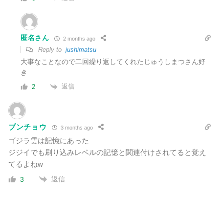
匿名さん
2 months ago
Reply to
jushimatsu
大事なことなので二回繰り返してくれたじゅうしまつさん好
き
返信
2
ブンチョウ
3 months ago
ゴジラ雲は記憶にあった
ジジイでも刷り込みレベルの記憶と関連付けされてると覚え
てるよねw
返信
3