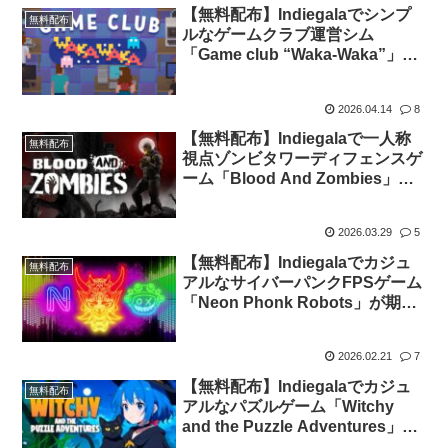
【無料配布】Indiegalaでシンプ
無料配布
ルなゲームクラブ運営シム
「Game club “Waka-Waka”」が
期間限定で無料配布中
2026.04.14
8
【無料配布】Indiegalaで一人称
無料配布
視点ゾンビタワーディフェンスゲ
ーム「Blood And Zombies」が
期間限定で無料配布中
2026.03.29
5
【無料配布】Indiegalaでカジュ
無料配布
アルなサイバーパンクFPSゲーム
「Neon Phonk Robots」が期間
限定で無料配布中
2026.02.21
7
【無料配布】Indiegalaでカジュ
無料配布
アルなパズルゲーム「Witchy
and the Puzzle Adventures」が
期間限定で無料配布中