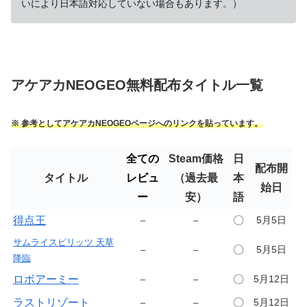
いにより日本語対応していない場合もあります。）
アケアカNEOGEO無料配布タイトル一覧
※ 参考としてアケアカNEOGEOページへのリンクを貼っています。
全ての
Steam価格
日
配布開
タイトル
レビュ
（過去最
本
始日
ー
安）
語
得点王
〇
5月5日
–
–
サムライスピリッツ 天草
〇
5月5日
–
–
降臨
ロボアーミー
〇
5月12日
–
–
ラストリゾート
〇
5月12日
–
–