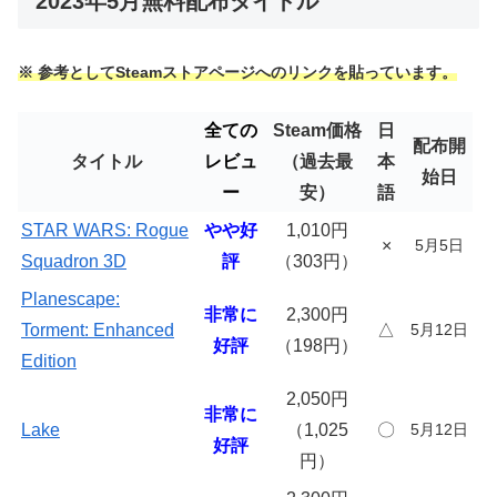
2023年5月無料配布タイトル
※ 参考としてSteamストアページへのリンクを貼っています。
全ての
Steam価格
日
配布開
タイトル
レビュ
（過去最
本
始日
ー
安）
語
STAR WARS: Rogue
やや好
1,010円
×
5月5日
Squadron 3D
評
（303円）
Planescape:
非常に
2,300円
Torment: Enhanced
△
5月12日
好評
（198円）
Edition
2,050円
非常に
Lake
（1,025
〇
5月12日
好評
円）