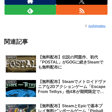
jushimatsu
関連記事
【無料配布】伝説の問題作、初代
無料配布
「POSTAL」がGOGに続きSteamで
も無料配布に
【無料配布】Steamでメトロイドヴァ
無料配布
ニアな2Dアクションゲーム「Escape
From Tethys」他4本が期間限定で無
料配布中
【無料配布】SteamとEpicで基本プ
無料配布
レイ無料ピンボールゲーム「Pinball