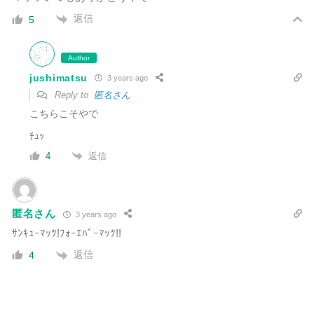
返信
5
Author
jushimatsu
3 years ago
Reply to
匿名さん
こちらこそやで
ﾁｭｯ
返信
4
匿名さん
3 years ago
ｻﾝｷｭｰﾏｯﾂ!ﾌｫｰｴﾊﾞｰﾏｯﾂ!!
返信
4