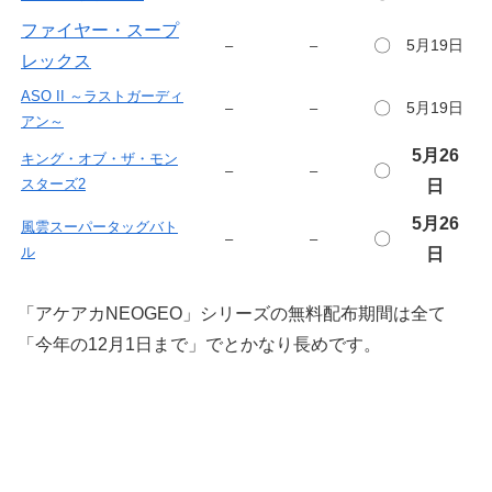
ファイヤー・スープ
〇
5月19日
–
–
レックス
ASO II ～ラストガーディ
〇
5月19日
–
–
アン～
5月26
キング・オブ・ザ・モン
〇
–
–
スターズ2
日
5月26
風雲スーパータッグバト
〇
–
–
ル
日
「アケアカNEOGEO」シリーズの無料配布期間は全て
「今年の12月1日まで」でとかなり長めです。