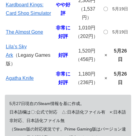
2,300円
Kardboard Kings:
やや好
（1,537
〇
5月19日
Card Shop Simulator
評
円）
非常に
1,010円
The Almost Gone
〇
5月19日
好評
（202円）
Lila’s Sky
1,520円
5月26
Ark
（Legasy Games
好評
×
（456円）
日
版）
非常に
1,180円
5月26
Agatha Knife
×
好評
（236円）
日
5
月27日現在のSteam情報を基に作成。
日本語欄は〇:公式で対応 △:日本語化ファイル有 ×:日本語
非対応、日本語化ファイル無
（Steam版の対応状況です。Prime Gaming版はバージョン違