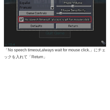
「No speech timeout,always wait for mouse click.」にチェ
ックを入れて「Return」