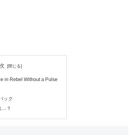
次
e in Rebel Without a Pulse
icパック
は…？