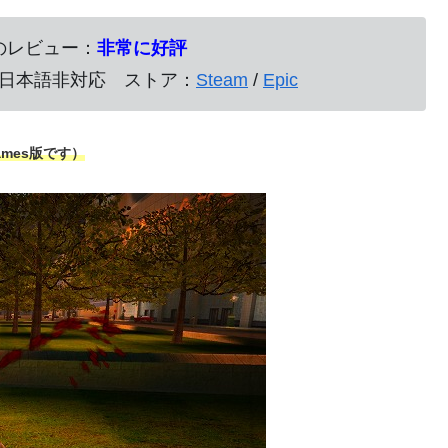
てのレビュー：
非常に好評
7円） 日本語非対応 ストア：
Steam
/
Epic
ames版です）