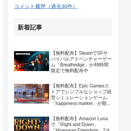
コメント履歴（過去30件）
新着記事
【無料配布】SteamでSFサ
バイバルアドベンチャーゲー
ム「Breathedge」が48時間
限定で無料配布中
【無料配布】Epic Gamesス
トアでシンプルなショップ経
営シミュレーションゲーム
「happiness market」が期間
限定で無料配布中
【無料配布】Amazon Luna
で「Right and Down」
「Hiveswap Friendsim」2タ