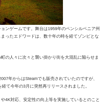
ョンゲームです。舞台は1959年のペンシルベニア州
しまったエドワードは、数十年の時を経てゾンビとな
め町の人々に次々と襲い掛かり街を大混乱に陥らせま
2007年からはSteamでも販売されていたのですが、
黙を経て今年の3月に突然再リリースされました。
や4K対応、安定性の向上等を実施しているとのこと