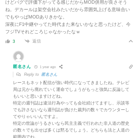
けどバグで評価下がってる感じだからMOD併用が良さそう
ね。デカールは架空会社みたいだから雰囲気上げる意味合い
でもやっぱMODありきかな。
深夜にF1中継やってた時代また来ないかなと思ったけど、今
フジTVそれどころじゃなかったなｗ
返信
3
匿名さん
1 year ago
Reply to
匿名さん
レースもネット配信が強い時代になってきましたね。テレビ
局は元から廃れていく運命でしょうがもっと強気に反論して
もいいと思いますけどね。
特定の週刊誌は違法行為やっても会社続けてますし、示談等
でも許さないなら週刊誌が負けた裁判の数々でカウンターし
てやりゃいいんですよ。
特定の世論がうるさいなら民主主義で行われた非人道の歴史
の数々でも出せば多くは黙るでしょう。どちらも
法と人道の
範囲内でね。