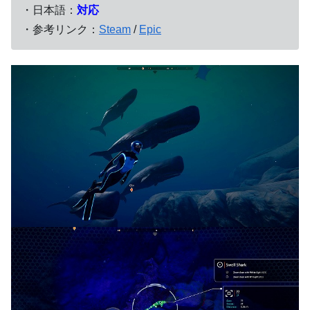
・日本語：
対応
・参考リンク：
Steam
/
Epic