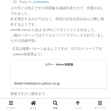
Reply to
jushimatsu
上の方とは別人ですが同現象を確認出来たので、何度か試し
てみました。
必ず発生するわけではなく、特定の広告を読み込んだ際に発
生するようです。
mmrtb.comから始まるURLにリダイレクトされました。
（他のパターンではウイルスソフトでブロックされていまし
たので詳細不明）
↓文言は複数パターンあるようですが、以下のイメージです
（yahoo知恵袋より）
エラー - Yahoo!知恵袋
detail.chiebukuro.yahoo.co.jp
簡単ですがご報告まで。
返信
2
メニュー
ホーム
検索
トップ
サイドバー