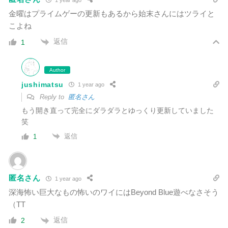
金曜はプライムゲーの更新もあるから始末さんにはツライと
こよね
返信
1
Author
jushimatsu
1 year ago
Reply to
匿名さん
もう開き直って完全にダラダラとゆっくり更新していました
笑
返信
1
匿名さん
1 year ago
深海怖い巨大なもの怖いのワイにはBeyond Blue遊べなさそう
（TT
返信
2