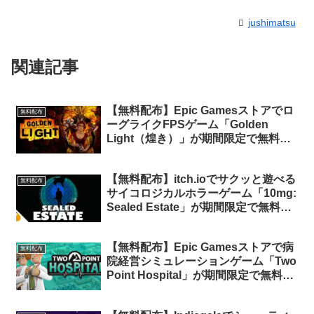
jushimatsu
関連記事
【無料配布】Epic Gamesストアでロ
無料配布
ーグライクFPSゲーム「Golden
Light（煌き）」が期間限定で無料配
布中
【無料配布】itch.ioでサクッと遊べる
無料配布
サイコロジカルホラーゲーム「10mg:
Sealed Estate」が期間限定で無料配
布中
【無料配布】Epic Gamesストアで病
無料配布
院経営シミュレーションゲーム「Two
Point Hospital」が期間限定で無料配
布中