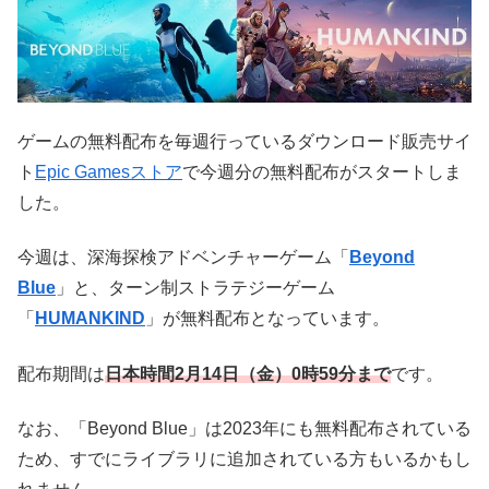
ゲームの無料配布を毎週行っているダウンロード販売サイ
ト
Epic Gamesストア
で今週分の無料配布がスタートしま
した。
今週は、深海探検アドベンチャーゲーム「
Beyond
Blue
」と、ターン制ストラテジーゲーム
「
HUMANKIND
」が無料配布となっています。
配布期間は
日本時
間2
月14
日（金）0時59分まで
です。
なお、「Beyond Blue」は2023年にも無料配布されている
ため、すでにライブラリに追加されている方もいるかもし