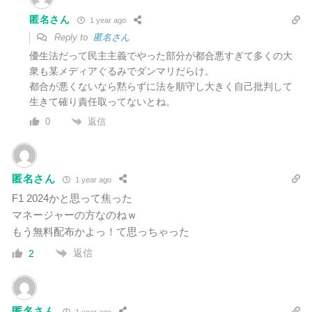
匿名さん
1 year ago
Reply to
匿名さん
優生法だって民主主義でやった部分が都合悪すぎて多くの大
衆も某メディアぐるみでダンマリだらけ。
都合が悪くないなら黙らずに法を順守し大きく自己批判して
生きて確り
責任取ってないとね。
返信
0
匿名さん
1 year ago
F1 2024かと思って焦った
マネージャーの方なのねｗ
もう無料配布かよっ！て思っちゃった
返信
2
匿名さん
1 year ago