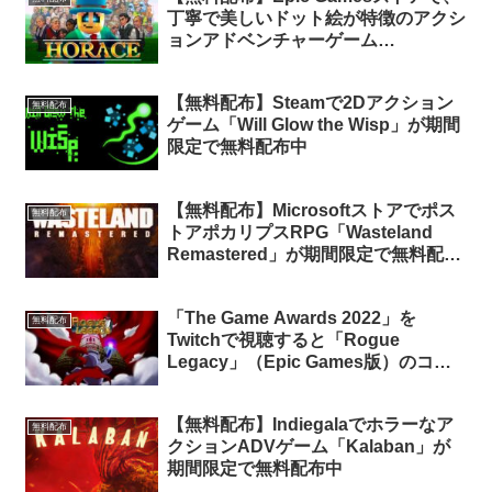
丁寧で美しいドット絵が特徴のアクシ
ョンアドベンチャーゲーム
「Horace」が無料配布中
【無料配布】Steamで2Dアクション
無料配布
ゲーム「Will Glow the Wisp」が期間
限定で無料配布中
【無料配布】Microsoftストアでポス
無料配布
トアポカリプスRPG「Wasteland
Remastered」が期間限定で無料配布
中（終了）
「The Game Awards 2022」を
無料配布
Twitchで視聴すると「Rogue
Legacy」（Epic Games版）のコー
ドを含む6つの特典が貰えるとのこと
【無料配布】Indiegalaでホラーなア
無料配布
クションADVゲーム「Kalaban」が
期間限定で無料配布中