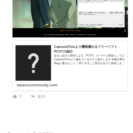
Capture2Textより機能優れるフリーソフト
PCOTの紹介
ぬるっぽさん制作による「PCOT」が ゲーム用途としては
Capture2Textより優れているのでご紹介します 特集記事を
Blogに書きました 一部できること部分を以下に抜粋します
詳しい記事は下部のURLからどうぞ ■PCOTができるこ
と...
steamcommunity.com
返信
0