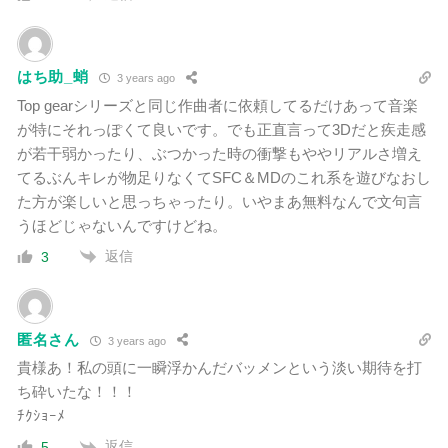
はち助_蛸
3 years ago
Top gearシリーズと同じ作曲者に依頼してるだけあって音楽
が特にそれっぽくて良いです。でも正直言って3Dだと疾走感
が若干弱かったり、ぶつかった時の衝撃もややリアルさ増え
てるぶんキレが物足りなくてSFC＆MDのこれ系を遊びなおし
た方が楽しいと思っちゃったり。いやまあ無料なんで文句言
うほどじゃないんですけどね。
返信
3
匿名さん
3 years ago
貴様あ！私の頭に一瞬浮かんだバッメンという淡い期待を打
ち砕いたな！！！
ﾁｸｼｮｰﾒ
返信
5