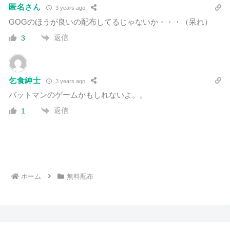
匿名さん
3 years ago
GOGのほうが良いの配布してるじゃないか・・・（呆れ）
返信
3
乞食紳士
3 years ago
バットマンのゲームかもしれないよ。。
返信
1
ホーム
無料配布