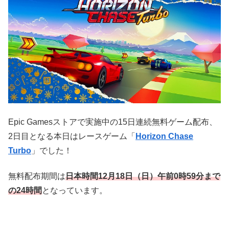
Epic Gamesストアで実施中の15日連続無料ゲーム配布、
2日目となる本日はレースゲーム「
Horizon Chase
Turbo
」でした！
無料配布期間は
日本時間12月18
日（日）午前0時59分まで
の24時間
となっています。