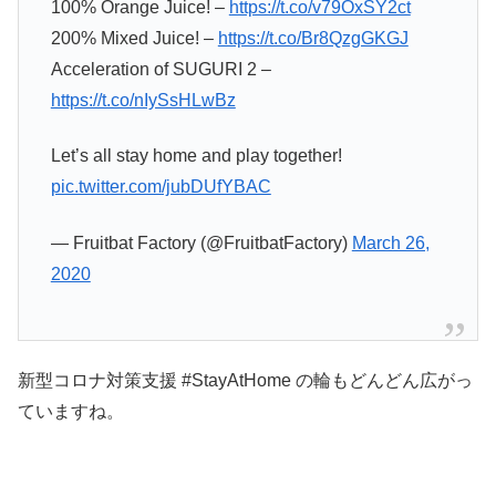
100% Orange Juice! –
https://t.co/v79OxSY2ct
200% Mixed Juice! –
https://t.co/Br8QzgGKGJ
Acceleration of SUGURI 2 –
https://t.co/nIySsHLwBz
Let’s all stay home and play together!
pic.twitter.com/jubDUfYBAC
— Fruitbat Factory (@FruitbatFactory)
March 26,
2020
新型コロナ対策支援 #StayAtHome の輪もどんどん広がっ
ていますね。