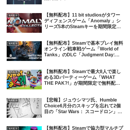
【無料配布】11 bit studiosがタワー
無料配布
ディフェンスゲーム「Anomaly 」シ
リーズ5本のSteamキーを期間限定で
無料配布中（要ニュースレター登録）
【無料配布】Steamで基本プレイ無料
無料配布
オンライン戦車戦ゲーム「World of
Tanks」のDLC「Judgment Day:
Free Pack」が期間限定で無料配布中
【無料配布】Steamで最大8人で楽し
無料配布
める3Dパーティーゲーム「WHAT
THE PAK?!」が期間限定で無料配布
中
【悲報】ジュウシマツ氏、Humble
無料配布
Choice6月分のスキップを忘れて2個
目の「Star Wars： スコードロン」を
ゲットしてしまう
【無料配布】Steamで協力型マルチプ
無料配布