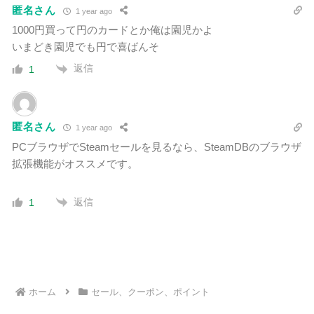
匿名さん
1 year ago
1000円買って円のカードとか俺は園児かよ
いまどき園児でも円で喜ばんそ
返信
1
匿名さん
1 year ago
PCブラウザでSteamセールを見るなら、
SteamDBのブラウザ
拡張機能がオススメです。
返信
1
ホーム
セール、クーポン、ポイント