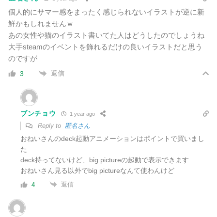
個人的にサマー感をまったく感じられないイラストが逆に新
鮮かもしれませんｗ
あの女性や猫のイラスト書いてた人はどうしたのでしょうね
大手steamのイベントを飾れるだけの良いイラストだと思う
のですが
返信
3
ブンチョウ
1 year ago
Reply to
匿名さん
おねいさんのdeck起動アニメーションはポイントで買いまし
た
deck持ってないけど、big pictureの起動で表示できます
おねいさん見る以外でbig pictureなんて使わんけど
返信
4