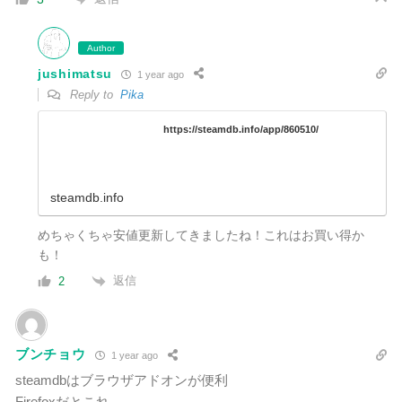
Author
jushimatsu
1 year ago
Reply to
Pika
https://steamdb.info/app/860510/
steamdb.info
めちゃくちゃ安値更新してきましたね！これはお買い得か
も！
返信
2
ブンチョウ
1 year ago
steamdbはブラウザアドオンが便利
Firefoxだとこれ