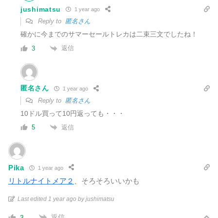
jushimatsu
1 year ago
Reply to
匿名さん
確かに今までのサマーセールトレカは二束三文でしたね！
返信
3
匿名さん
1 year ago
Reply to
匿名さん
10ドル買って10円返っても・・・
返信
5
Pika
1 year ago
リトルナイトメア２
、そろそろいいかも
Last edited 1 year ago by jushimatsu
返信
3