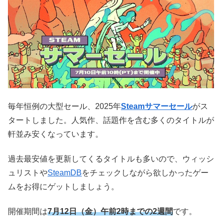
毎年恒例の大型セール、2025年
Steamサマーセール
がス
タートしました。人気作、話題作を含む多くのタイトルが
軒並み安くなっています。
過去最安値を更新してくるタイトルも多いので、ウィッシ
ュリストや
SteamDB
をチェックしながら欲しかったゲー
ムをお得にゲットしましょう。
開催期間は
7月12日（金）午前2時
まで
の2週間
です。