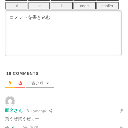
16
COMMENTS
古い順
匿名さん
1 year ago
買うぜ買うぜぇー
返信
4