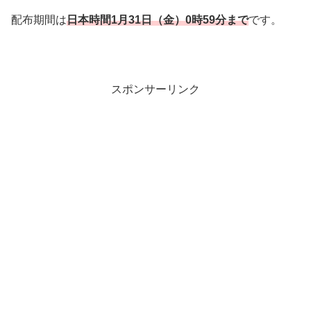
配布期間は
日本時
間1
月31
日（金）0時59分まで
です。
スポンサーリンク