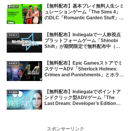
【無料配布】基本プレイ無料人生シミ
無料配布
ュレーションゲーム「The Sims 4」
のDLC「Romantic Garden Stuff」が
各プラットフォームで無料配布中
【無料配布】Indiegalaで一人称視点
無料配布
プラットフォームゲーム「Shinobi
Shift」が期間限定で無料配布中（再
配布）
【無料配布】Epic Gamesストアでミ
無料配布
ステリーADV「Sherlock Holmes:
Crimes and Punishments」とホラー
ADV「Close To The Sun」が無料配
布中
【無料配布】Indiegalaでポイントア
無料配布
ンドクリック型ADVゲーム「The
Last Dream: Developer’s Edition」
が期間限定で無料配布中
スポンサーリンク