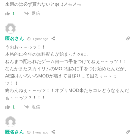
来週のは必ず貰わないとφ(..)メモメモ
返信
1
匿名さん
1 year ago
うおお～～っッ！！
本格的に今年の無料配布が始まったのに、
ねんまつ配られたゲーム何一つ手をつけてねぇ～～っツ！！
なんかまたスカイリムのMOD組みに手をつけ始めたんだが、
AE版もいろいろMODが増えて目移りして困るぅ～～っ
ツ！！
終わんねぇ～～っツ！！オブリMOD来たらコレどうなるんだ
ぁ～～っツ？！！！
返信
1
匿名さん
1 year ago