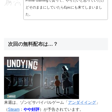
Prime Gamingで貰って、やりたいと思っていたけ
どそのままにしていたらEpicにも来てしまいまし
た。
次回の無料配布は…？
来週は、ゾンビサバイバルゲーム「
アンダイイング
」
（
Steam
：
やや好評
）が予告されています。