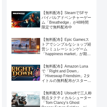
【無料配布】SteamでSFサ
バイバルアドベンチャーゲー
ム「Breathedge」が48時間
限定で無料配布中
【無料配布】Epic Gamesス
トアでシンプルなショップ経
営シミュレーションゲーム
「happiness market」が期間
限定で無料配布中
【無料配布】Amazon Luna
で「Right and Down」
「Hiveswap Friendsim」2タ
イトルの無料配布がスタート
（Amazon Prime会員限定）
【無料配布】Ubisoftで三人称
視点タクティカルシューター
「Tom Clancy’s Ghost