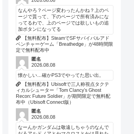
2026.08.08
なんやろ？ページ変わったんかね？上のペ
ージで貰って、下のページで所有済みにな
ってるわで、上のページでは欲しいもの追
加ボタンになってる
【無料配布】SteamでSFサバイバルアド
ベンチャーゲーム「Breathedge」が48時間限
定で無料配布中
匿名
2026.08.08
懐かしい…確かPS3でやってた思い出。
【無料配布】Ubisoftで三人称視点タクテ
ィカルシューター「Tom Clancy's Ghost
Recon: Future Soldier」が期間限定で無料配
布中（Ubisoft Connect版）
匿名
2026.08.08
なーんかガンダムは敬遠しちゃうのなんで
だろアルドノアとかマクロスとかは見れた