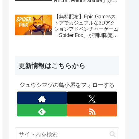
Recon: Future Soldier」が期
間限定で無料配布中（Ubisoft
Connect版）
【無料配布】Epic Gamesス
トアでカジュアルな3Dアク
ションアドベンチャーゲーム
「Spider Fox」が期間限定で
無料配布中
更新情報はこちらから
ジュウシマツの鳥小屋をフォローする