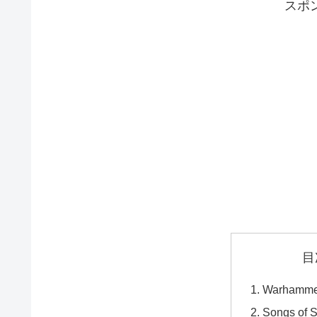
スポ
目
Warhammer
Songs 