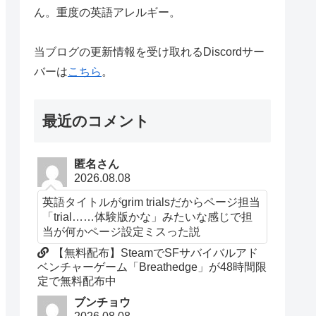
ん。重度の英語アレルギー。
当ブログの更新情報を受け取れるDiscordサー
バーは
こちら
。
最近のコメント
匿名さん
2026.08.08
英語タイトルがgrim trialsだからページ担当
「trial……体験版かな」みたいな感じで担
当が何かページ設定ミスった説
【無料配布】SteamでSFサバイバルアド
ベンチャーゲーム「Breathedge」が48時間限
定で無料配布中
ブンチョウ