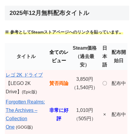
2025年12月無料配布タイトル
※ 参考としてSteamストアページへのリンクを貼っています。
Steam価格
日
全てのレ
配布開
タイトル
（過去最
本
ビュー
始日
安）
語
レゴ 2K ドライブ
3,850円
【LEGO 2K
賛否両論
〇
配布中
（1,540円）
Drive】
(Epic版)
Forgotten Realms:
The Archives –
非常に好
1,010円
×
配布中
Collection
評
（505円）
One
(GOG版)