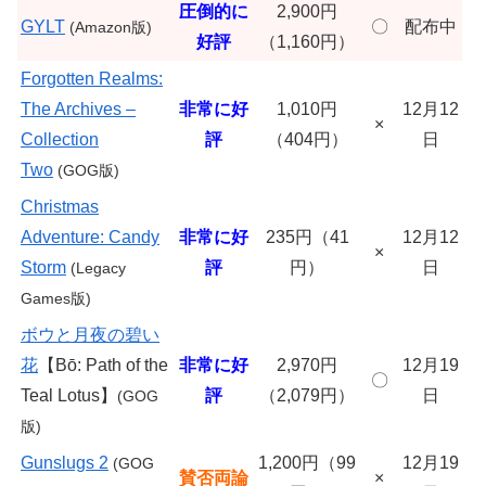
圧倒的に
2,900円
GYLT
〇
配布中
(Amazon版)
好評
（1,160円）
Forgotten Realms:
The Archives –
非常に好
1,010円
12月12
×
Collection
評
（404円）
日
Two
(GOG版)
Christmas
Adventure: Candy
非常に好
235円（41
12月12
×
Storm
評
円）
日
(Legacy
Games版)
ボウと月夜の碧い
花
【Bō: Path of the
非常に好
2,970円
12月19
〇
Teal Lotus】
評
（2,079円）
日
(GOG
版)
Gunslugs 2
1,200円（99
12月19
(
GOG
賛否両論
×