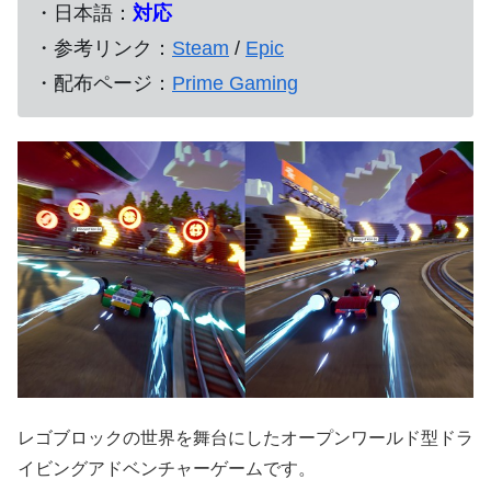
・日本語：
対応
・参考リンク：
Steam
/
Epic
・配布ページ：
Prime Gaming
レゴブロックの世界を舞台にしたオープンワールド型ドラ
イビングアドベンチャーゲームです。