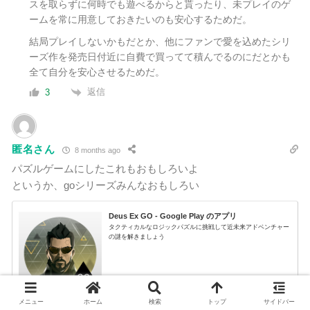
スを取らずに何時でも遊べるからと貰ったり、未プレイのゲ
ームを常に用意しておきたいのも安心するためだ。
結局プレイしないかもだとか、他にファンで愛を込めたシリ
ーズ作を発売日付近に自費で買ってて積んでるのにだとかも
全て自分を安心させるためだ。
返信
3
匿名さん
8 months ago
パズルゲームにしたこれもおもしろいよ
というか、goシリーズみんなおもしろい
Deus Ex GO - Google Play のアプリ
タクティカルなロジックパズルに挑戦して近未来アドベンチャー
の謎を解きましょう
メニュー
ホーム
検索
トップ
サイドバー
play.google.com