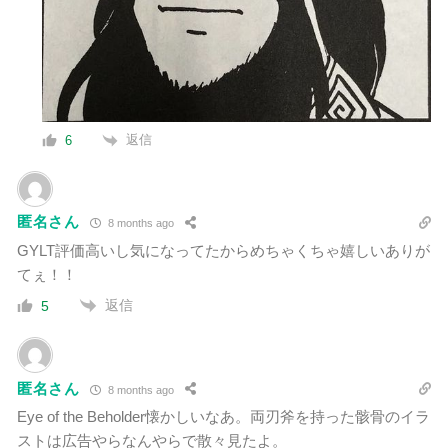
返信
6
匿名さん
8 months ago
GYLT評価高いし気になってたからめちゃくちゃ嬉しいありが
てぇ！！
返信
5
匿名さん
8 months ago
Eye of the Beholder懐かしいなあ。両刃斧を持った骸骨のイラ
ストは広告やらなんやらで散々見たよ。