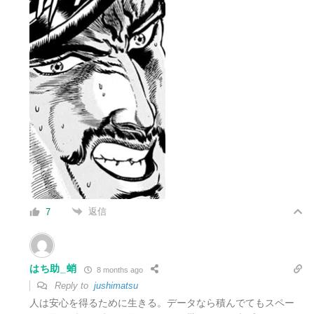
返信
7
はち助_蛸
8 months ago
Reply to
jushimatsu
人は安心を得るために生きる。データなら積んでてもスペー