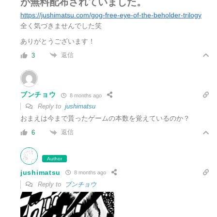
が無料配布されていました。
https://jushimatsu.com/gog-free-eye-of-the-beholder-trilogy
全く気づきませんでした笑
ありがとうございます！
返信
3
ブンチョウ
8 months ago
Reply to
jushimatsu
おまえは今まで貰ったゲームの本数を覚えているのか？
返信
6
Author
jushimatsu
8 months ago
Reply to
ブンチョウ