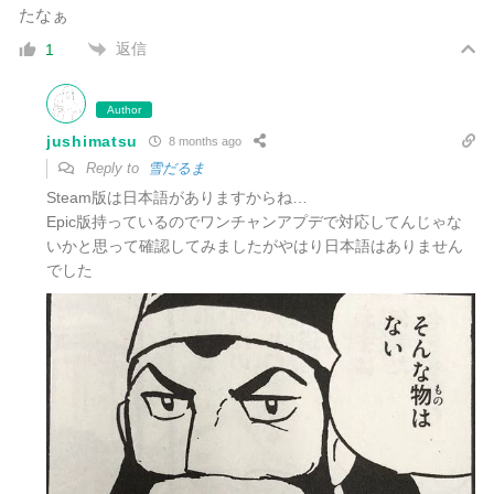
たなぁ
返信
1
Author
jushimatsu
8 months ago
Reply to
雪だるま
Steam版は日本語がありますからね…
Epic版持っているのでワンチャンアプデで対応してんじゃな
いかと思って確認してみましたがやはり日本語はありません
でした