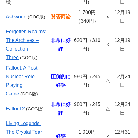
円）
日
版)
1,700円
12月19
Ashworld
賛否両論
×
(GOG
版)
（340円）
日
Forgotten Realms:
The Archives –
非常に好
620円（310
12月19
×
Collection
評
円）
日
Three
(
GOG版)
Fallout: A Post
Nuclear Role
圧倒的に
980円（245
12月24
△
Playing
好評
円）
日
Game
(
GOG版)
非常に好
980円（245
12月24
Fallout 2
△
(GOG
版)
評
円）
日
Living Legends:
The Crystal Tear
1,010円
12月31
好評
×