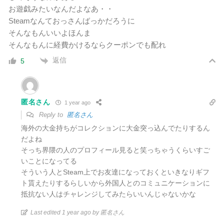
お遊戯みたいなんだよなあ・・
Steamなんておっさんばっかだろうに
そんなもんいいよほんま
そんなもんに経費かけるならクーポンでも配れ
返信
5
匿名さん
1 year ago
Reply to
匿名さん
海外の大金持ちがコレクションに大金突っ込んでたりするん
だよね
そっち界隈の人のプロフィール見ると笑っちゃうくらいすご
いことになってる
そういう人とSteam上でお友達になっておくといきなりギフ
ト貰えたりするらしいから外国人とのコミュニケーションに
抵抗ない人はチャレンジしてみたらいいんじゃないかな
Last edited 1 year ago by 匿名さん