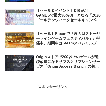
挑んだ結果…
【セール＆イベント】DIRECT
セール、クーポン、ポイント
GAMESで最大96％OFFとなる「2026
ゴールデンウィークセールキャンペー
ン」が開催中。ログインボーナスやラ
ンダムボックスキャンペーンといった
【セール】Steamで「没入型ストーリ
各種イベントも
セール、クーポン、ポイント
ーラインゲームフェスティバル」が開
催中。期間中はSteamスペシャルプロ
フィールがもらえます
Originストアで200以上のゲームが遊
セール、クーポン、ポイント
び放題になるサブスクリプションサー
ビス「Origin Access Basic」の初月
料金が114円に
スポンサーリンク