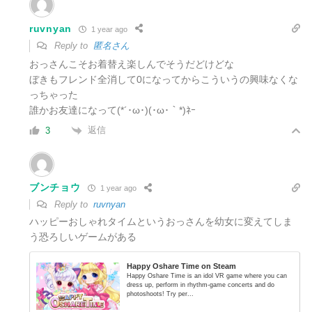
ruvnyan
1 year ago
Reply to
匿名さん
おっさんこそお着替え楽しんでそうだどけどな
ぼきもフレンド全消して0になってからこういうの興味なくな
っちゃった
誰かお友達になって(*´･ω･)(･ω･｀*)ﾈｰ
返信
3
ブンチョウ
1 year ago
Reply to
ruvnyan
ハッピーおしゃれタイムというおっさんを幼女に変えてしま
う恐ろしいゲームがある
Happy Oshare Time on Steam
Happy Oshare Time is an idol VR game where you can
dress up, perform in rhythm-game concerts and do
photoshoots! Try per...