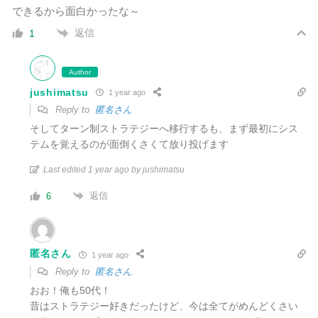
できるから面白かったな～
返信
1
Author
jushimatsu
1 year ago
Reply to
匿名さん
そしてターン制ストラテジーへ移行するも、まず最初にシス
テムを覚えるのが面倒くさくて放り投げます
Last edited 1 year ago by jushimatsu
返信
6
匿名さん
1 year ago
Reply to
匿名さん
おお！俺も50代！
昔はストラテジー好きだったけど、今は全てがめんどくさい