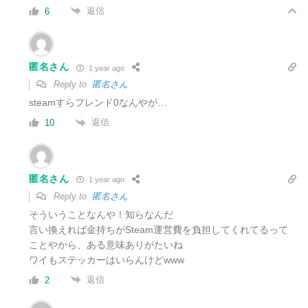
返信
6
匿名さん
1 year ago
Reply to
匿名さん
steamすらフレンド0なんやが…
返信
10
匿名さん
1 year ago
Reply to
匿名さん
そういうことなんや！知らなんだ
言い換えれば金持ちがSteam運営費を負担してくれてるって
ことやから、ある意味ありがたいね
ワイもステッカーはいらんけどwww
返信
2