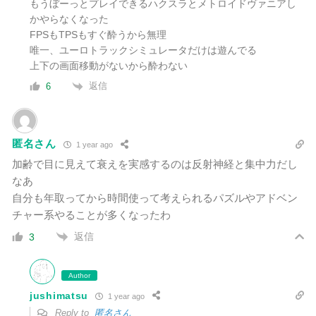
もうぼーっとプレイできるハクスラとメトロイドヴァニアし
かやらなくなった
FPSもTPSもすぐ酔うから無理
唯一、ユーロトラックシミュレータだけは遊んでる
上下の画面移動がないから酔わない
返信
6
匿名さん
1 year ago
加齢で目に見えて衰えを実感するのは反射神経と集中力だし
なあ
自分も年取ってから時間使って考えられるパズルやアドベン
チャー系やることが多くなったわ
返信
3
Author
jushimatsu
1 year ago
Reply to
匿名さん