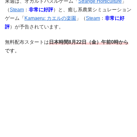
来週は、オカルトパズルゲーム「
Strange Horticulture
」
（
Steam
：
非常に好評
）と、癒し系農業シミュレーション
ゲーム「
Kamaeru: カエルの楽園
」（
Steam
：
非常に好
評
）が予告されています。
無料配布スタートは
日本時間8
月22
日（金）午前0時
から
です。