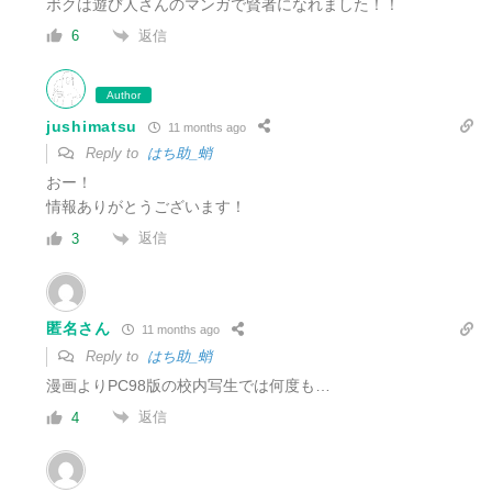
ボクは遊び人さんのマンガで賢者になれました！！
返信
6
Author
jushimatsu
11 months ago
Reply to
はち助_蛸
おー！
情報ありがとうございます！
返信
3
匿名さん
11 months ago
Reply to
はち助_蛸
漫画よりPC98版の校内写生では何度も…
返信
4