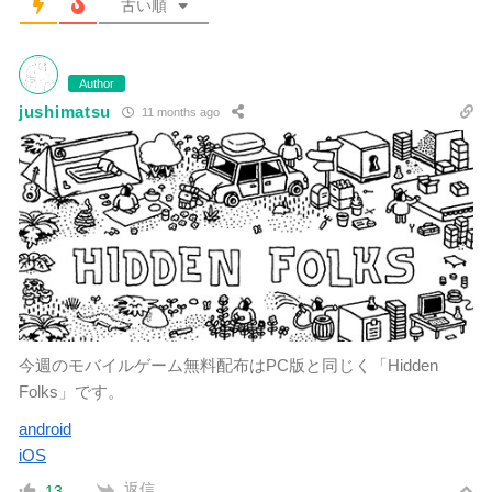
古い順
Author
jushimatsu
11 months ago
今週のモバイルゲーム無料配布はPC版と同じく「Hidden
Folks」です。
android
iOS
返信
13