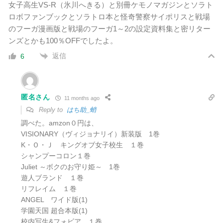
女子高生VS-R（氷川へきる）と
別冊ケモノマガジンとソラト
ロボファンブックとソラトロ本と怪奇警察サイポリスと戦場
のフーガ漫画版と戦場のフーガ1～2の設定資料集と密リター
ンズとかも100％OFFでしたよ。
返信
6
匿名さん
11 months ago
Reply to
はち助_蛸
調べた。amzon０円は、
VISIONARY（ヴィジョナリイ）新装版 1巻
K・Ｏ・Ｊ キングオブ女子校生 １巻
シャンプーコロン１巻
Juliet ～ボクのお守り姫～ 1巻
遊人ブランド １巻
リフレイム １巻
ANGEL ワイド版(1)
学園天国 超合本版(1)
校内写生&フォビア １巻