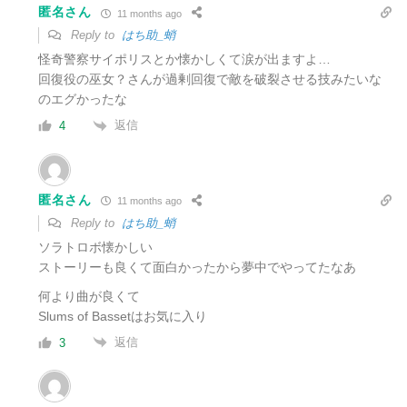
匿名さん
11 months ago
Reply to
はち助_蛸
怪奇警察サイポリスとか懐かしくて涙が出ますよ…
回復役の巫女？さんが過剰回復で敵を破裂させる技みたいな
のエグかったな
返信
4
匿名さん
11 months ago
Reply to
はち助_蛸
ソラトロボ懐かしい
ストーリーも良くて面白かったから夢中でやってたなあ
何より曲が良くて
Slums of Bassetはお気に入り
返信
3