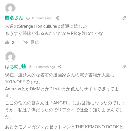
匿名さん
11 months ago
来週のStrange Horticultureは普通に嬉しい
もうすぐ続編が出るみたいだからPRを兼ねてかな
返信
2
はち助_蛸
11 months ago
現在、遊び人的な名前の漫画家さんの電子書籍が大量に
100％OFFですね。
AmazonとかDMMとかDLsiteとか色んなサイトで扱ってま
す。
ここの住民の皆さんは「ANGEL」にお世話になったのでしょ
うか。私は子供だったのでリアタイでは全く知りませんでし
た。
あとケモノマガジンと
ゼットマンとTHE KEMONO BOOKと