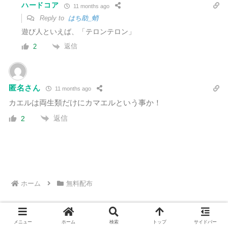
ハードコア
11 months ago
Reply to
はち助_蛸
遊び人といえば、「テロンテロン」
返信
2
匿名さん
11 months ago
カエルは両生類だけにカマエルという事か！
返信
2
ホーム
無料配布
メニュー
ホーム
検索
トップ
サイドバー