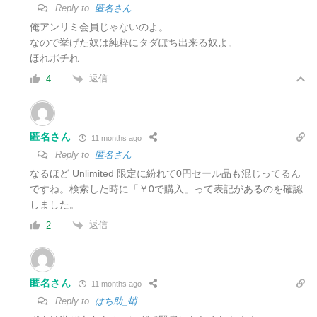
Reply to
匿名さん
俺アンリミ会員じゃないのよ。
なので挙げた奴は純粋にタダぽち出来る奴よ。
ほれポチれ
返信
4
匿名さん
11 months ago
Reply to
匿名さん
なるほど
Unlimited 限定に紛れて0円セール品も混じってるん
ですね。
検索した時に「￥0で購入」って表記があるのを確認
しました。
返信
2
匿名さん
11 months ago
Reply to
はち助_蛸