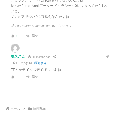
けどヴァンガード2は収録されてないんだよね
調べたらpspのsnkアーケードクラシック0には入ってたらしい
けど、
プレミアで今だと1万越えなんだよね
Last edited 11 months ago by ブンチョウ
返信
5
匿名さん
11 months ago
Reply to
匿名さん
FFとかテイルズ来てほしいよね
返信
2
ホーム
無料配布