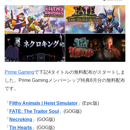
Prime Gaming
で下記4タイトルの無料配布がスタートしま
した。Prime Gamingメンバーシップ特典8月分の無料配布
です。
「
Filthy Animals | Heist Simulator
」(Epic版)
「
FATE: The Traitor Soul
」(GOG版)
「
Necroking
」(GOG版)
「
Tin Hearts
」(GOG版)