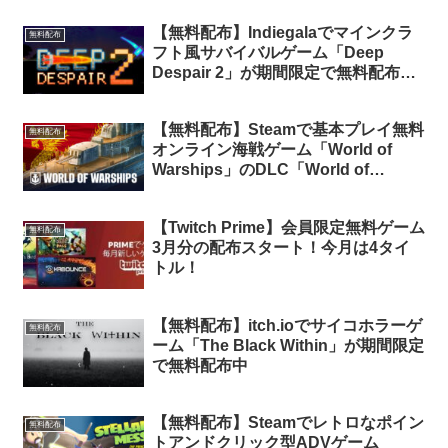
【無料配布】Indiegalaでマインクラ
無料配布
フト風サバイバルゲーム「Deep
Despair 2」が期間限定で無料配布中
（再配布）
【無料配布】Steamで基本プレイ無料
無料配布
オンライン海戦ゲーム「World of
Warships」のDLC「World of
Warships — Ning Hai」が期間限定で
無料配布中
【Twitch Prime】会員限定無料ゲーム
無料配布
3月分の配布スタート！今月は4タイ
トル！
【無料配布】itch.ioでサイコホラーゲ
無料配布
ーム「The Black Within」が期間限定
で無料配布中
【無料配布】Steamでレトロなポイン
無料配布
トアンドクリック型ADVゲーム