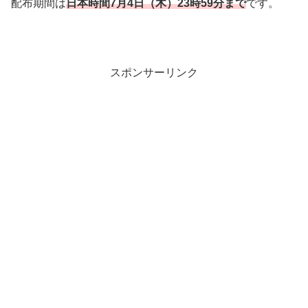
配布期間は
日本時
間7
月4
日（木）23時59分まで
です。
スポンサーリンク