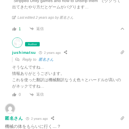
“Stripped Unity games and how to unstrip them” でググって
出てきたやり方だとゲームがバグります…
Last edited 2 years ago by 匿名さん
返信
1
Author
jushimatsu
2 years ago
Reply to
匿名さん
そうなんですね…
情報ありがとうございます。
これを使った翻訳は機械翻訳なうえ色々とハードルが高いの
がネックですね…
返信
0
匿名さん
2 years ago
機械の体をもらいに行く…？