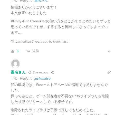
Reply to
匿名さん
情報ありがとうございます！
本文修正いたしました
XUnity.AutoTranslatorの使い方をどこかでまとめたいとずっと
思っているのですが…ずるずると後回しになってしまってい
ます…
Last edited 2 years ago by jushimatsu
返信
6
匿名さん
2 years ago
Reply to
jushimatsu
私の環境では、Steamストアページの情報では足りませんで
した。
探ってみると、ゲーム開発者が不要なUnityライブラリを削除
した状態でリリースしている様子です。
削除されたライブラリは手動で直してもだめでした。