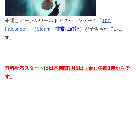
来週はオープンワールドアクションゲーム「
The
Falconeer
」（
Steam
：
非常に好評
）が予告されていま
す。
無料配布スタートは
日本時間7
月5
日
（金）午前0時から
で
す。