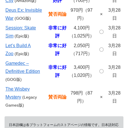
City
好評
（700円）
日
(Amazon版)
Deus Ex: Invisible
970円（97
3月28
賛否両論
×
War
円）
日
(GOG版)
Session: Skate
非常に好
4,100円
3月28
〇
Sim
評
（1,025円）
日
(Epic版)
Let’s Build A
非常に好
2,050円
3月28
〇
Zoo
評
（717円）
日
(Epic版)
Gamedec –
非常に好
3,400円
3月28
Definitive Edition
〇
評
（1,020円）
日
(GOG版)
The Wisbey
798円（87
3月28
Mystery
賛否両論
×
(Legacy
円）
日
Games版)
日本語欄は各プラットフォームのストアページの情報です。日本語対応