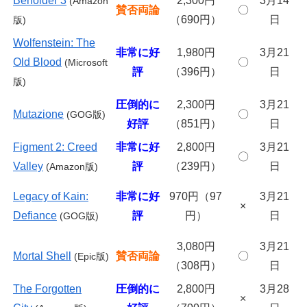
Beholder 3
2,300円
3月14
(Amazon
賛否両論
〇
（690円）
日
版)
Wolfenstein: The
非常に好
1,980円
3月21
Old Blood
〇
(Microsoft
評
（396円）
日
版)
圧倒的に
2,300円
3月21
Mutazione
〇
(GOG版)
好評
（851円）
日
Figment 2: Creed
非常に好
2,800円
3月21
〇
Valley
評
（239円）
日
(Amazon版)
Legacy of Kain:
非常に好
970円（97
3月21
×
Defiance
評
円）
日
(GOG版)
3,080円
3月21
Mortal Shell
賛否両論
〇
(Epic版)
（308円）
日
The Forgotten
圧倒的に
2,800円
3月28
×