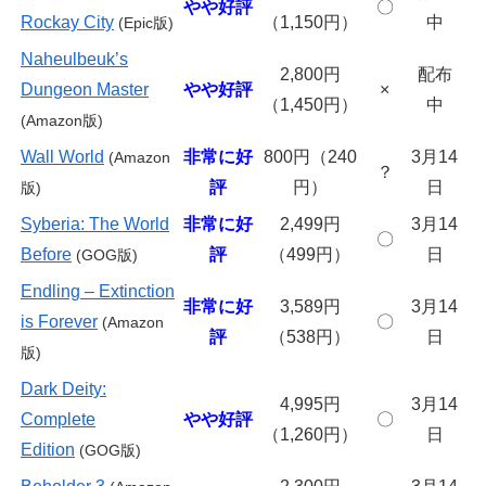
やや好評
〇
Rockay City
（1,150円）
中
(Epic版)
Naheulbeuk’s
2,800円
配布
Dungeon Master
やや好評
×
（1,450円）
中
(Amazon版)
Wall World
非常に好
800円（240
3月14
(Amazon
？
評
円）
日
版)
Syberia: The World
非常に好
2,499円
3月14
〇
Before
評
（499円）
日
(GOG版)
Endling – Extinction
非常に好
3,589円
3月14
is Forever
〇
(Amazon
評
（538円）
日
版)
Dark Deity:
4,995円
3月14
Complete
やや好評
〇
（1,260円）
日
Edition
(
GOG版)