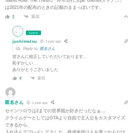
Saints Row: The Thirdの「昨年5月にEpic Gamesストア…」
は2021年の配布のときの記載のままっぽいです。
返信
2
Author
jushimatsu
1 year ago
Reply to
匿名さん
皆さんに校正していただいております…
恥ずかしい…
ありがとうございました
返信
4
匿名さん
1 year ago
セインツロウは2までの世界観が好きだったなぁ…
クライムゲーとしてはGTAより自由で主人公をカスタマイズ
できるから、
入れ込んでプレイしてました。残虐表現は人を選ぶかもだけ