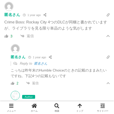
匿名さん
1 year ago
Crime Boss: Rockay City 4つのDLCが同梱と書かれています
が、ライブラリを見る限り単品のような気がします
返信
3
匿名さん
1 year ago
Reply to
匿名さん
こっちは昨年末のHumble Choiceのときの記載のままみたい
ですね。下記4つの記載もないです
返信
2
Author
jushimatsu
1 year ago
Reply to
匿名さん
メニュー
ホーム
検索
トップ
サイドバー