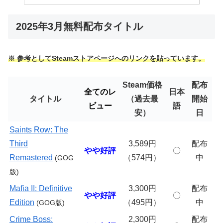
2025年3月無料配布タイトル
※ 参考としてSteamストアページへのリンクを貼っています。
Steam価格
配布
全てのレ
日本
タイトル
（過去最
開始
ビュー
語
安）
日
Saints Row: The
Third
3,589円
配布
やや好評
〇
Remastered
（574円）
中
(GOG
版)
Mafia II: Definitive
3,300円
配布
やや好評
〇
Edition
（495円）
中
(GOG版)
Crime Boss:
2,300円
配布