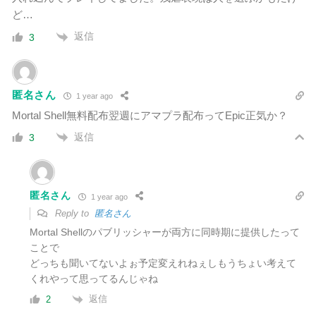
ど…
返信
3
匿名さん
1 year ago
Mortal Shell無料配布翌週にアマプラ配布ってEpic正気か？
返信
3
匿名さん
1 year ago
Reply to
匿名さん
Mortal Shellのパブリッシャーが両方に同時期に提供したって
ことで
どっちも聞いてないよぉ
予定変えれねぇしもうちょい考えて
くれやって思ってるんじゃね
返信
2