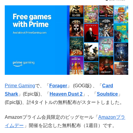
Prime Gaming
で、「
Forager
」 (GOG版) 、「
Card
Shark
」(Epic版)、「
Heaven Dust 2
」、「
Soulstice
」
(Epic版)、計4タイトルの無料配布がスタートしました。
Amazonプライム会員限定のビッグセール「
Amazonプラ
イムデー
」開催を記念した無料配布（1週目）です。