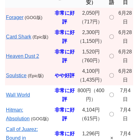
安）
語
日
非常に好
2,050円
6月28
Forager
〇
(GOG版)
評
（717円）
日
非常に好
2,300円
6月28
Card Shark
〇
(Epic版)
評
（1,150円）
日
非常に好
1,520円
6月28
Heaven Dust 2
〇
評
（760円）
日
4,100円
6月28
Soulstice
やや好評
〇
(Epic版)
（1,435円）
日
非常に好
800円（400
7月4
Wall World
〇
評
円）
日
Hitman:
非常に好
4,104円
7月4
〇
Absolution
評
（615円）
日
(GOG版)
Call of Juarez:
非常に好
1,296円
7月4
Bound in
×