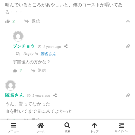
噛んでいるところがあやしいと、俺のゴーストが囁いてゐ
る・・・
返信
2
ブンチョウ
2 years ago
Reply to
匿名さん
宇宙怪人の方かな？
返信
2
匿名さん
2 years ago
うん、貰ってなかった
血を吐いてまで見に来てよかった
返信
2
メニュー
ホーム
検索
トップ
サイドバー