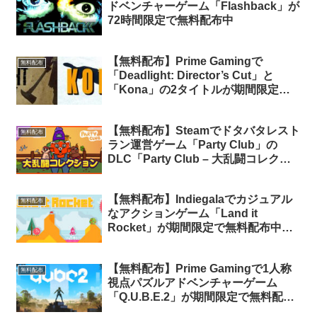
ドベンチャーゲーム「Flashback」が
72時間限定で無料配布中
【無料配布】Prime Gamingで
無料配布
「Deadlight: Director’s Cut」と
「Kona」の2タイトルが期間限定で
無料配布中（Amazon Prime会員限
定）
【無料配布】Steamでドタバタレスト
無料配布
ラン運営ゲーム「Party Club」の
DLC「Party Club – 大乱闘コレクシ
ョン」が期間限定で無料配布中（要ベ
ースゲーム）
【無料配布】Indiegalaでカジュアル
無料配布
なアクションゲーム「Land it
Rocket」が期間限定で無料配布中
（再配布）
【無料配布】Prime Gamingで1人称
無料配布
視点パズルアドベンチャーゲーム
「Q.U.B.E.2」が期間限定で無料配布
中（Amazon Prime会員限定）