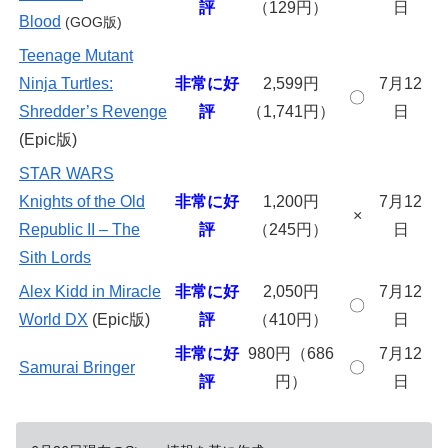
評
（129円）
日
Blood
(GOG版)
Teenage Mutant
Ninja Turtles:
非常に好
2,599円
7月12
〇
Shredder’s Revenge
評
（1,741円）
日
(Epic版)
STAR WARS
Knights of the Old
非常に好
1,200円
7月12
×
Republic II – The
評
（245円）
日
Sith Lords
Alex Kidd in Miracle
非常に好
2,050円
7月12
〇
World DX
(Epic版)
評
（410円）
日
非常に好
980円（686
7月12
Samurai Bringer
〇
評
円）
日