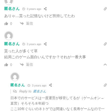
匿名さん
3 years ago
ありゃ…貰った記憶ないけど所持してたわ
返信
0
匿名さん
3 years ago
貰った人が多くて草
結局このゲーム面白いんですか？それが一番大事
返信
0
匿名さん
3 years ago
Reply to
匿名さん
日本でのサービスは一度運営が移管してるが（ゲームオン→
直営）そろそろ８年経つ
ここ10年ぐらいのネトゲでは間違いなく長寿ゲームなので一