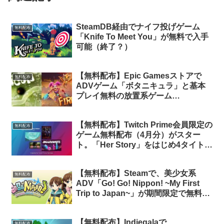
SteamDB経由でナイフ投げゲーム
無料配布
「Knife To Meet You」が無料で入手
可能（終了？）
【無料配布】Epic Gamesストアで
無料配布
ADVゲーム「ボタニキュラ」と基本
プレイ無料の放置系ゲーム
「Firestone Online Idle RPG」
（Epic Games特別オファー付）が期
【無料配布】Twitch Prime会員限定の
間限定で無料配布中
無料配布
ゲーム無料配布（4月分）がスター
ト。「Her Story」をはじめ4タイトル
が無料！
【無料配布】Steamで、美少女系
無料配布
ADV「Go! Go! Nippon! ~My First
Trip to Japan~」が期間限定で無料配
布中
【無料配布】Indiegalaで
無料配布