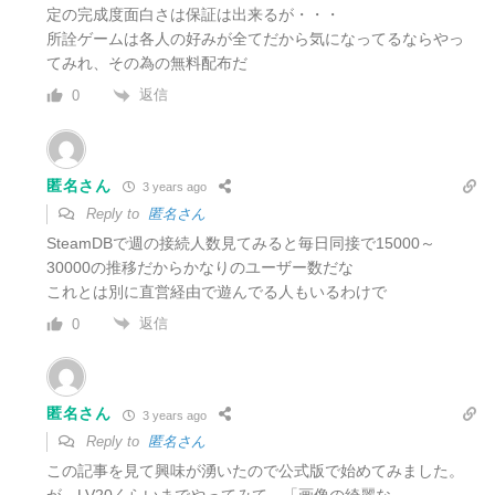
定の完成度面白さは保証は出来るが・・・
所詮ゲームは各人の好みが全てだから気になってるならやっ
てみれ、その為の無料配布だ
返信
0
匿名さん
3 years ago
Reply to
匿名さん
SteamDBで週の接続人数見てみると毎日同接で15000～
30000の推移だからかなりのユーザー数だな
これとは別に直営経由で遊んでる人もいるわけで
返信
0
匿名さん
3 years ago
Reply to
匿名さん
この記事を見て興味が湧いたので公式版で始めてみました。