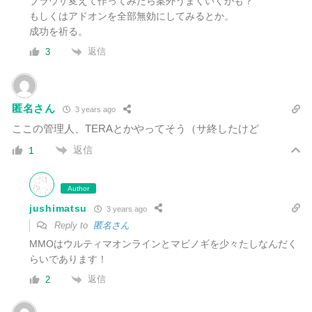
ブラウザ変えて作ってみたら案外うまくいくかも？
もしくはアドオンを全部無効にしてみるとか。
成功を祈る。
返信
3
匿名さん
3 years ago
ここの管理人、TERAとかやってそう（サ終したけど
返信
1
Author
jushimatsu
3 years ago
Reply to
匿名さん
MMOはウルティマオンラインとマビノギを少々たしなんだく
らいであります！
返信
2