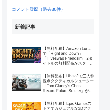
コメント履歴（過去30件）
新着記事
【無料配布】Amazon Luna
で「Right and Down」
「Hiveswap Friendsim」2タ
イトルの無料配布がスタート
（Amazon Prime会員限定）
【無料配布】Ubisoftで三人称
視点タクティカルシューター
「Tom Clancy’s Ghost
Recon: Future Soldier」が期
間限定で無料配布中（Ubisoft
Connect版）
【無料配布】Epic Gamesス
トアでカジュアルな3Dアク