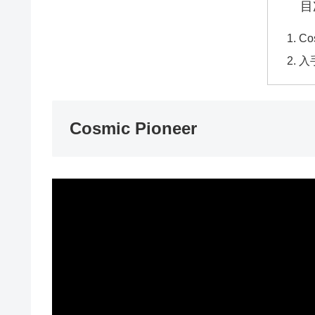
目
Co
入
Cosmic Pioneer