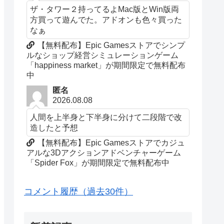
ザ・タワー２持ってるよMac版とWin版両
方買って遊んでた。アドオンも色々買った
なぁ
【無料配布】Epic Gamesストアでシンプ
ルなショップ経営シミュレーションゲーム
「happiness market」が期間限定で無料配布
中
匿名
2026.08.08
人間を上半身と下半身に分けて二段階で改
造したと予想
【無料配布】Epic Gamesストアでカジュ
アルな3Dアクションアドベンチャーゲーム
「Spider Fox」が期間限定で無料配布中
コメント履歴（過去30件）