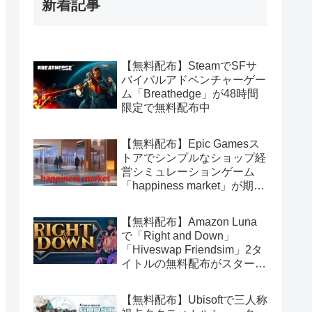
新着記事
【無料配布】SteamでSFサ
バイバルアドベンチャーゲー
ム「Breathedge」が48時間
限定で無料配布中
【無料配布】Epic Gamesス
トアでシンプルなショップ経
営シミュレーションゲーム
「happiness market」が期間
限定で無料配布中
【無料配布】Amazon Luna
で「Right and Down」
「Hiveswap Friendsim」2タ
イトルの無料配布がスタート
（Amazon Prime会員限定）
【無料配布】Ubisoftで三人称