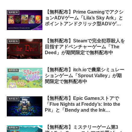
【無料配布】Prime Gamingでアクシ
無料配布
ョンADVゲーム「Lila’s Sky Ark」と
ポイントアンドクリック型ADVゲー
ム「Agatha Knife」含む4タイトルが
無料配布
【無料配布】Steamで完全犯罪殺人を
無料配布
目指すアドベンチャーゲーム「The
Deed」が期間限定で無料配布中
【無料配布】itch.ioで農業シミュレー
無料配布
ションゲーム「Sprout Valley」が期
間限定で無料配布中
【無料配布】Epic Gamesストアで
無料配布
「Five Nights at Freddy’s: Into the
Pit」と「Bendy and the Ink
Machine」が期間限定で無料配布中
【無料配布】ミステリーゲーム第3
無料配布