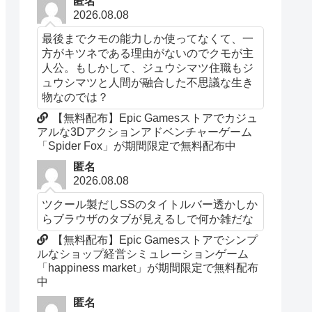
匿名
2026.08.08
最後までクモの能力しか使ってなくて、一
方がキツネである理由がないのでクモが主
人公。もしかして、ジュウシマツ住職もジ
ュウシマツと人間が融合した不思議な生き
物なのでは？
【無料配布】Epic Gamesストアでカジュ
アルな3Dアクションアドベンチャーゲーム
「Spider Fox」が期間限定で無料配布中
匿名
2026.08.08
ツクール製だしSSのタイトルバー透かしか
らブラウザのタブが見えるしで何か雑だな
【無料配布】Epic Gamesストアでシンプ
ルなショップ経営シミュレーションゲーム
「happiness market」が期間限定で無料配布
中
匿名