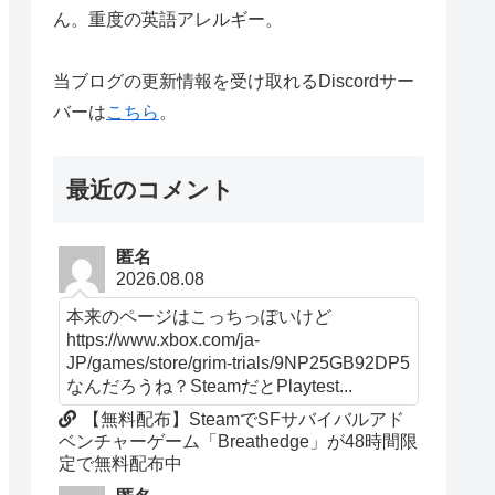
ん。重度の英語アレルギー。
当ブログの更新情報を受け取れるDiscordサー
バーは
こちら
。
最近のコメント
匿名
2026.08.08
本来のページはこっちっぽいけど
https://www.xbox.com/ja-
JP/games/store/grim-trials/9NP25GB92DP5
なんだろうね？SteamだとPlaytest...
【無料配布】SteamでSFサバイバルアド
ベンチャーゲーム「Breathedge」が48時間限
定で無料配布中