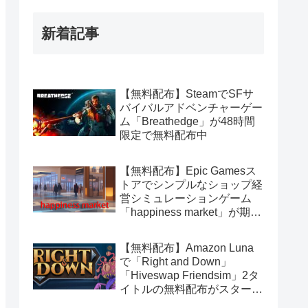
新着記事
【無料配布】SteamでSFサ
バイバルアドベンチャーゲー
ム「Breathedge」が48時間
限定で無料配布中
【無料配布】Epic Gamesス
トアでシンプルなショップ経
営シミュレーションゲーム
「happiness market」が期間
限定で無料配布中
【無料配布】Amazon Luna
で「Right and Down」
「Hiveswap Friendsim」2タ
イトルの無料配布がスタート
（Amazon Prime会員限定）