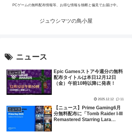
PCゲームの無料配布情報等、お得な情報を独断と偏見でお届け中。
ジュウシマツの鳥小屋
ニュース
Epic Gamesストア今週分の無料
ニュース
配布タイトルは本日12月12日
（金）午前10時以降に発表！
2025.12.12
11
【ニュース】Prime Gaming6月
ニュース
分無料配布に「Tomb Raider I-III
Remastered Starring Lara
Croft」など6タイトルが新たに追
加【Prime会員限定】