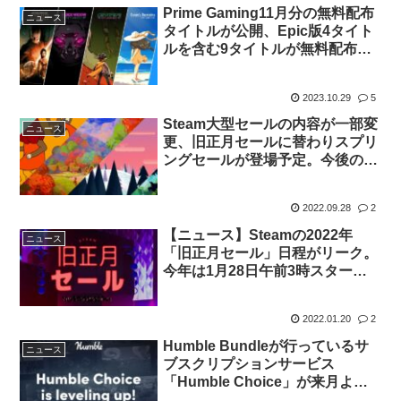
Prime Gaming11月分の無料配布
ニュース
タイトルが公開、Epic版4タイト
ルを含む9タイトルが無料配布予
定
2023.10.29
5
Steam大型セールの内容が一部変
ニュース
更、旧正月セールに替わりスプリ
ングセールが登場予定。今後のセ
ール日程も明らかに。
2022.09.28
2
【ニュース】Steamの2022年
ニュース
「旧正月セール」日程がリーク。
今年は1月28日午前3時スター
ト？
2022.01.20
2
Humble Bundleが行っているサ
ニュース
ブスクリプションサービス
「Humble Choice」が来月より
リニューアル。プランを一本化し