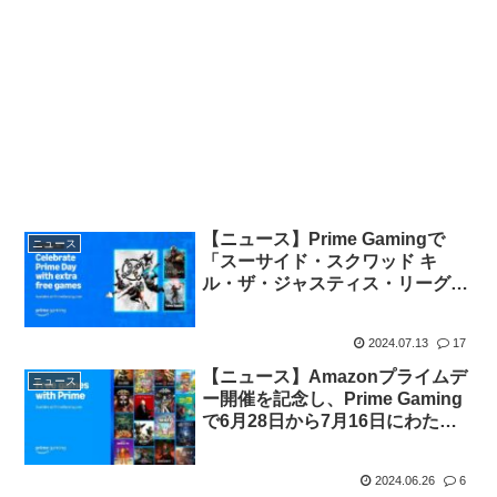
【ニュース】Prime Gamingで
ニュース
「スーサイド・スクワッド キ
ル・ザ・ジャスティス・リーグ」
「Chivalry 2」「ライズ オブ ザ
トゥームレイダー：20 Year
2024.07.13
17
Celebration」3タイトルが無料配
布予定【Prime会員限定】
【ニュース】Amazonプライムデ
ニュース
ー開催を記念し、Prime Gaming
で6月28日から7月16日にわたり
計11タイトルを無料配布予定
【Prime会員限定】
2024.06.26
6