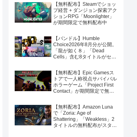
【無料配布】Steamでショッ
プ経営 + ダンジョン探索アク
ションRPG「Moonlighter」
が期間限定で無料配布中
【バンドル】Humble
Choice2026年8月分が公開。
「龍が如く８」「Dead
Cells」含む8タイトルがセッ
トで14.99ドル
【無料配布】Epic Gamesス
トアで一人称視点サバイバル
ホラーゲーム「Project First
Contact」が期間限定で無料
配布中
【無料配布】Amazon Luna
で「Zoria: Age of
Shattering」「Weakless」2
タイトルの無料配布がスター
ト（Amazon Prime会員限