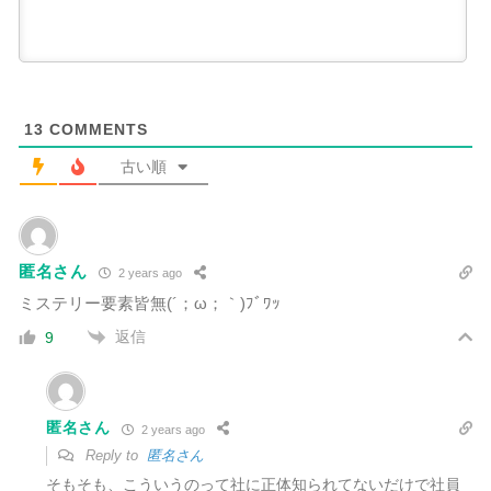
13
COMMENTS
古い順
匿名さん
2 years ago
ミステリー要素皆無(´；ω；｀)ﾌﾞﾜｯ
返信
9
匿名さん
2 years ago
Reply to
匿名さん
そもそも、こういうのって社に正体知られてないだけで社員