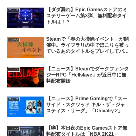
【ダダ漏れ】Epic Gamesストアのミ
ニュース
ステリーゲーム第3弾、無料配布タイ
トルは！？
Steamで「春の大掃除イベント」が開
ニュース
催中。ライブラリの中でほこりを被っ
ているあのタイトルをプレイしてバッ
ジを貰おう
【ニュース】Steamでダークファンタ
ニュース
ジーRPG「Hellslave」が近日中に無
料配布開始
【ニュース】Prime Gamingで「スー
ニュース
サイド・スクワッド キル・ザ・ジャ
スティス・リーグ」「Chivalry 2」
「ライズ オブ ザ トゥームレイダー：
20 Year Celebration」3タイトルが無
【噂】本日夜のEpic Gamesストア無
料配布予定【Prime会員限定】
ニュース
料配布タイトルは「NBA 2K21」