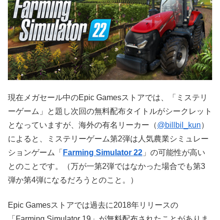
現在メガセール中のEpic Gamesストアでは、「ミステリ
ーゲーム」と題し次回の無料配布タイトルがシークレット
となっていますが、海外の有名リーカー（
@billbil_kun
）
によると、ミステリーゲーム第2弾は人気農業シミュレー
ションゲーム「
Farming Simulator 22
」の可能性が高い
とのことです。（万が一第2弾ではなかった場合でも第3
弾か第4弾になるだろうとのこと。）
Epic Gamesストアでは過去に2018年リリースの
「Farming Simulator 19」が無料配布されたことがありま