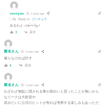
ruvnyan
2 years ago
Reply to
ブンチョウ
あるわよっ(๑•̀ㅂ•́)و✧
返信
3
匿名さん
2 years ago
被らなければ許す
返信
4
匿名さん
2 years ago
わざわざ無駄に隠される事が面白いと思ったことが無いから
なリークは大歓迎や
前みたいに公式のヒントが有れば考察する楽しみもあっただ