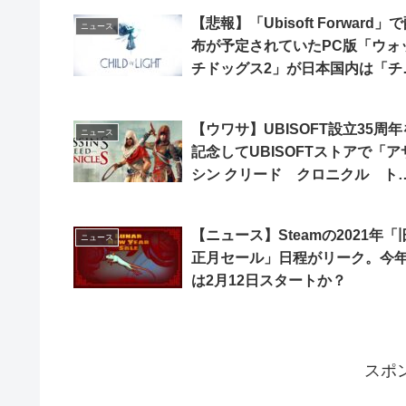
【悲報】「Ubisoft Forward」
ニュース
布が予定されていたPC版「ウォ
チドッグス2」が日本国内は「チ
イルド オブ ライト」に変更へ
【ウワサ】UBISOFT設立35周年
ニュース
記念してUBISOFTストアで「ア
シン クリード クロニクル ト
ロジー」が無料配布？
【ニュース】Steamの2021年「
ニュース
正月セール」日程がリーク。今
は2月12日スタートか？
スポ