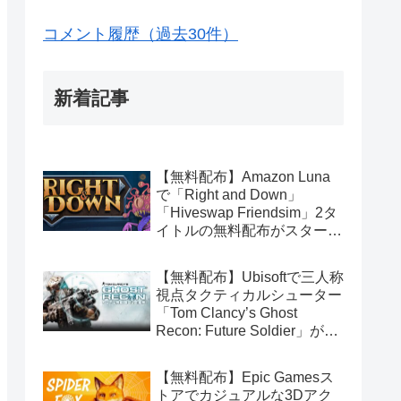
コメント履歴（過去30件）
新着記事
【無料配布】Amazon Luna
で「Right and Down」
「Hiveswap Friendsim」2タ
イトルの無料配布がスタート
（Amazon Prime会員限定）
【無料配布】Ubisoftで三人称
視点タクティカルシューター
「Tom Clancy’s Ghost
Recon: Future Soldier」が期
間限定で無料配布中（Ubisoft
Connect版）
【無料配布】Epic Gamesス
トアでカジュアルな3Dアク