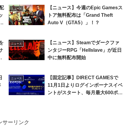
で配
【ニュース】今週のEpic Gamesス
ニュース
ッ
トア無料配布は「Grand Theft
ャ
Auto V（GTA5）」！？
を
【ニュース】Steamでダークファ
ニュース
サ
ンタジーRPG「Hellslave」が近日
リ
中に無料配布開始
旧
【固定記事】DIRECT GAMESで
ニュース
年
11月1日よりログインボーナスイベ
ントがスタート、毎月最大600ポイ
ントがもらえる！
ンサーリンク