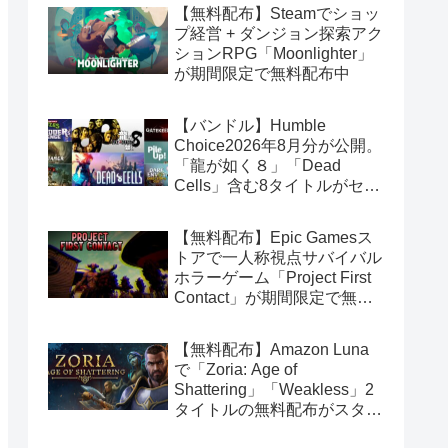
【無料配布】Steamでショッ
プ経営 + ダンジョン探索アク
ションRPG「Moonlighter」
が期間限定で無料配布中
【バンドル】Humble
Choice2026年8月分が公開。
「龍が如く８」「Dead
Cells」含む8タイトルがセッ
トで14.99ドル
【無料配布】Epic Gamesス
トアで一人称視点サバイバル
ホラーゲーム「Project First
Contact」が期間限定で無料
配布中
【無料配布】Amazon Luna
で「Zoria: Age of
Shattering」「Weakless」2
タイトルの無料配布がスター
ト（Amazon Prime会員限