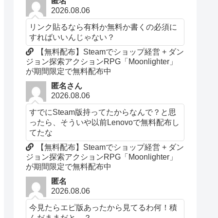
匿名
2026.08.06
リンク貼るなら有料か無料か書くの必須に
すればいいんじゃない？
【無料配布】Steamでショップ経営 + ダン
ジョン探索アクションRPG「Moonlighter」
が期間限定で無料配布中
匿名さん
2026.08.06
すでにSteam版持ってたからなんで？と思
ったら、そういや以前Lenovoで無料配布し
てたな
【無料配布】Steamでショップ経営 + ダン
ジョン探索アクションRPG「Moonlighter」
が期間限定で無料配布中
匿名
2026.08.06
今見たらエピ版あったから見てるわ何！積
んだままだと…？