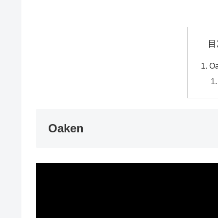
目
O
Oaken