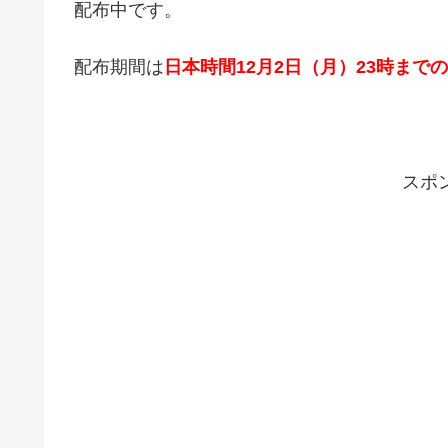
配布中です。
配布期間は
日本時間12
月2
日（月）23
時までの
スポ