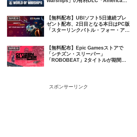
Warships」の有料DLC「American
Freedom（アメリカの自由）」が期
間限定で無料配布中
【無料配布】UBIソフト5日連続プレ
無料配布
ゼント配布、2日目となる本日はPC版
「スターリンクバトル・フォー・アト
ラス デジタルエディション」が24時
間限定で無料配布中
【無料配布】Epic Gamesストアで
無料配布
「シチズン・スリーパー」
「ROBOBEAT」2タイトルが期間限
定で無料配布中
スポンサーリンク