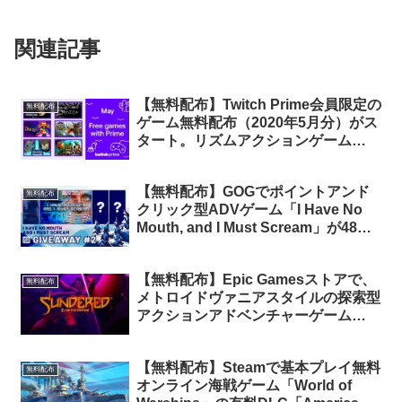
関連記事
【無料配布】Twitch Prime会員限定の
無料配布
ゲーム無料配布（2020年5月分）がス
タート。リズムアクションゲーム
「Avicii Invector」他6タイトルが無
料配布中
【無料配布】GOGでポイントアンド
無料配布
クリック型ADVゲーム「I Have No
Mouth, and I Must Scream」が48時
間限定で無料配布中
【無料配布】Epic Gamesストアで、
無料配布
メトロイドヴァニアスタイルの探索型
アクションアドベンチャーゲーム
「Sundered Eldritch Edition」が無
料配布中
【無料配布】Steamで基本プレイ無料
無料配布
オンライン海戦ゲーム「World of