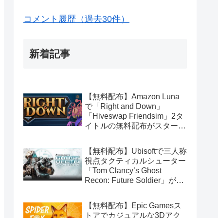
コメント履歴（過去30件）
新着記事
【無料配布】Amazon Luna
で「Right and Down」
「Hiveswap Friendsim」2タ
イトルの無料配布がスタート
（Amazon Prime会員限定）
【無料配布】Ubisoftで三人称
視点タクティカルシューター
「Tom Clancy’s Ghost
Recon: Future Soldier」が期
間限定で無料配布中（Ubisoft
Connect版）
【無料配布】Epic Gamesス
トアでカジュアルな3Dアク