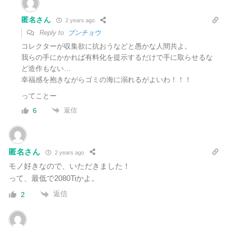
匿名さん
2 years ago
Reply to
ブンチョウ
コレクターが収集欲に抗おうなどと愚かな人間共よ。
我らの手にかかれば有料化を提示するだけで手に取らせるな
ど造作もない…
幸福感を抱きながらゴミの海に溺れるがよいわ！！！
ってことー
返信
6
匿名さん
2 years ago
モノ好きなので、いただきました！
って、最低で2080Tiかよ。
返信
2