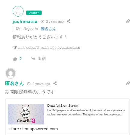
Author
jushimatsu
2 years ago
Reply to
匿名さん
情報ありがとうございます！
Last edited 2 years ago by jushimatsu
返信
2
匿名さん
2 years ago
期間限定無料のようです
Drawful 2 on Steam
For 3-8 players and an audience of thousands! Your phones or
tablets are your controllers! The game of terrible drawings...
store.steampowered.com