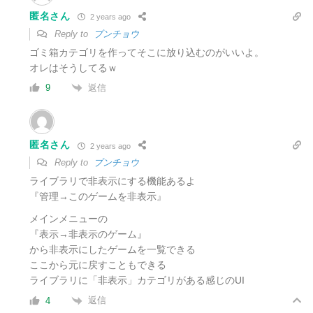
匿名さん
2 years ago
Reply to
ブンチョウ
ゴミ箱カテゴリを作ってそこに放り込むのがいいよ。
オレはそうしてるｗ
返信
9
匿名さん
2 years ago
Reply to
ブンチョウ
ライブラリで非表示にする機能あるよ
『管理→このゲームを非表示
』
メインメニューの
『
表示→非表示のゲーム
』
から非表示にしたゲームを一覧できる
ここから元に戻すこともできる
ライブラリに「非表示」カテゴリがある感じのUI
返信
4