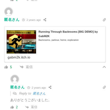
匿名さん
2 years ago
Running Through Backrooms [BIG DEMO] by
GabM2K
Backrooms, parkour, horror, exploration
gabm2k.itch.io
返信
5
匿名さん
2 years ago
Reply to
匿名さん
ありがとうございました。
返信
2