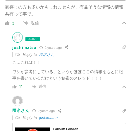
御存じの方も多いかもしれませんが、有益そうな情報の情報
共有って事で。
返信
3
Author
jushimatsu
2 years ago
Reply to
匿名さん
こ…これは！！！
ワシが参考にしている、というかほぼここの情報をもとに記
事を書いているだけという秘密のスレッド！！！
返信
11
匿名さん
2 years ago
Reply to
jushimatsu
Fallout: London