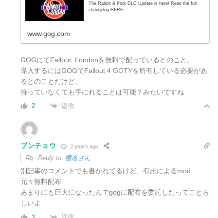
The Rabbit & Pork DLC Update is here! Read the full
changelog HERE.
www.gog.com
GOGにてFallout: Londonを無料で配っているとのこと。
導入するにはGOGでFallout 4 GOTYを所有している必要があ
るとのことだけど、
持っていなくても手にれることは可能？みたいですね
返信
2
ブンチョウ
2 years ago
Reply to
匿名さん
別記事のコメントでも書かれてるけど、有志によるmod
元々無料配布
あまりにも巨大になったんでgogに配布を委託したってことら
しいよ
返信
2