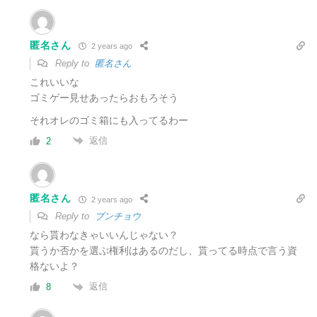
匿名さん
2 years ago
Reply to
匿名さん
これいいな
ゴミゲー見せあったらおもろそう
それオレのゴミ箱にも入ってるわー
返信
2
匿名さん
2 years ago
Reply to
ブンチョウ
なら貰わなきゃいいんじゃない？
貰うか否かを選ぶ権利はあるのだし、貰ってる時点で言う資
格ないよ？
返信
8