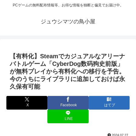
PCゲームの無料配布情報等、お得な情報を独断と偏見でお届け中。
ジュウシマツの鳥小屋
【有料化】Steamでカジュアルなアリーナ
バトルゲーム「CyberDog数码狗史前版」
が無料プレイから有料化への移行を予告。
今のうちにライブラリに追加しておけば永
久保有可能
X
Facebook
はてブ
LINE
2024.07.27