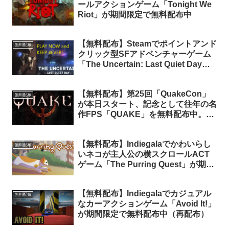
ールアクションゲーム「Tonight We
Riot」が期間限定で無料配布中
【無料配布】Steamでポイントアンド
無料配布
クリック型SFアドベンチャーゲーム
「The Uncertain: Last Quiet Day」
が期間限定で無料配布中（日本語化手
順有り）
【無料配布】第25回「QuakeCon」
無料配布
が本日スタート、記念として往年の名
作FPS「QUAKE」を無料配布中。
（おそらく「QUAKE II」も無料配
布）
【無料配布】Indiegalaでかわいらし
無料配布
いネコが主人公の横スクロールACT
ゲーム「The Purring Quest」が期間
限定で無料配布中
【無料配布】Indiegalaでカジュアル
無料配布
なカーアクションゲーム「Avoid It!」
が期間限定で無料配布中（再配布）