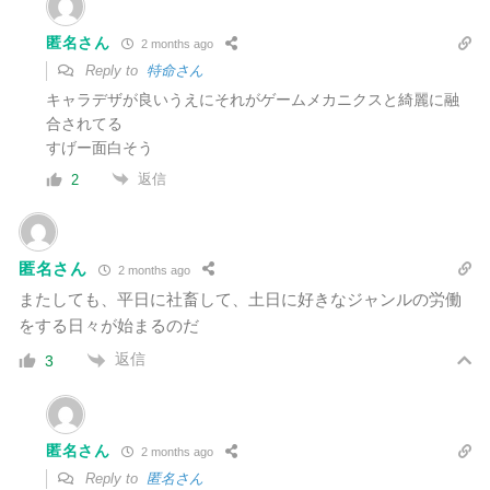
匿名さん
2 months ago
Reply to
特命さん
キャラデザが良いうえにそれがゲームメカニクスと綺麗に融
合されてる
すげー面白そう
返信
2
匿名さん
2 months ago
またしても、平日に社畜して、土日に好きなジャンルの労働
をする日々が始まるのだ
返信
3
匿名さん
2 months ago
Reply to
匿名さん