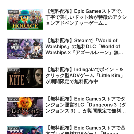
24時間限定で無料配布中
【無料配布】Epic Gamesストアで、
無料配布
丁寧で美しいドット絵が特徴のアクシ
ョンアドベンチャーゲーム
「Horace」が無料配布中
【無料配布】Steamで「World of
無料配布
Warships」の無料DLC「World of
Warships ×『アズールレーン』無料
イントロ・バンドル」が期間限定で無
料配布中
【無料配布】Indiegalaでポイント＆
無料配布
クリック型ADVゲーム「Little Kite」
が期間限定で無料配布中
【無料配布】Epic Gamesストアでダ
無料配布
ンジョン運営SLG「Dungeons 3（ダ
ンジョンス 3）」が期間限定で無料配
布中。予告されていた「Wargame：
Red Dragon」は延期へ
【無料配布】Epic Gamesストアで基
無料配布
本プレイ無料TPSゲーム「Rogue