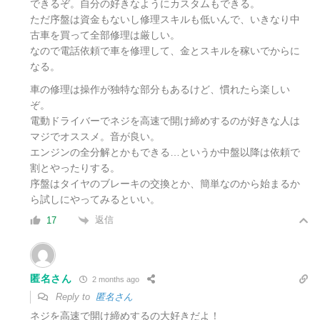
できるぞ。自分の好きなようにカスタムもできる。
ただ序盤は資金もないし修理スキルも低いんで、いきなり中
古車を買って全部修理は厳しい。
なので電話依頼で車を修理して、金とスキルを稼いでからに
なる。
車の修理は操作が独特な部分もあるけど、慣れたら楽しい
ぞ。
電動ドライバーでネジを高速で開け締めするのが好きな人は
マジでオススメ。音が良い。
エンジンの全分解とかもできる…というか中盤以降は依頼で
割とやったりする。
序盤はタイヤのブレーキの交換とか、簡単なのから始まるか
ら試しにやってみるといい。
返信
17
匿名さん
2 months ago
Reply to
匿名さん
ネジを高速で開け締めするの大好きだよ！