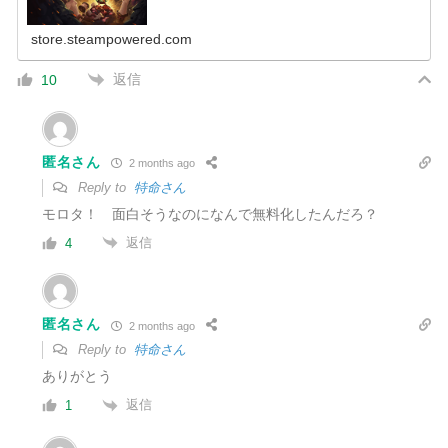
store.steampowered.com
返信
10
匿名さん
2 months ago
Reply to
特命さん
モロタ！ 面白そうなのになんで無料化したんだろ？
返信
4
匿名さん
2 months ago
Reply to
特命さん
ありがとう
返信
1