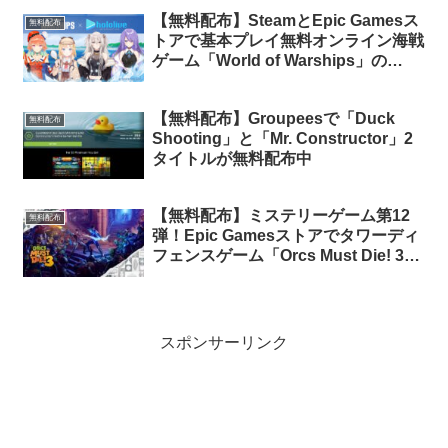
【無料配布】SteamとEpic Gamesス
無料配布
トアで基本プレイ無料オンライン海戦
ゲーム「World of Warships」の
DLC「無料ホロライブプロダクショ
ン・イントロパック」が期間限定で無
【無料配布】Groupeesで「Duck
料配布中
無料配布
Shooting」と「Mr. Constructor」2
タイトルが無料配布中
【無料配布】ミステリーゲーム第12
無料配布
弾！Epic Gamesストアでタワーディ
フェンスゲーム「Orcs Must Die! 3」
が24時間限定で無料配布中（再配
布）
スポンサーリンク