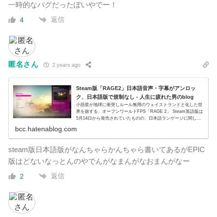
一時的なバグだったぽいやでー！
返信
4
匿名さん
2 years ago
Steam版「RAGE2」日本語音声・字幕がアンロッ
ク、日本語版で規制なし - 人生に疲れた男のblog
小惑星が地球に衝突しルール無用のウェイストランドと化した世
界を旅する、オープンワールドFPS「RAGE 2」 Steam英語版は
5月14日から発売されていたものの、日本語ランゲージに関して
はPS4/Xbox One版に合わせて今日6月6日か...
bcc.hatenablog.com
steam版日本語版がなんちゃらかんちゃら書いてあるがEPIC
版はどないなっとんのやでんがなまんがなおまんがなー
返信
2