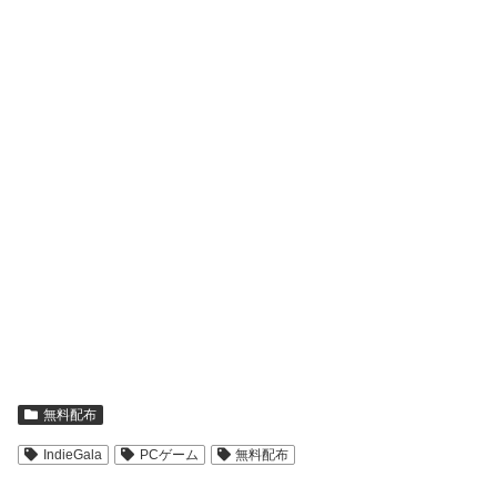
無料配布
IndieGala
PCゲーム
無料配布