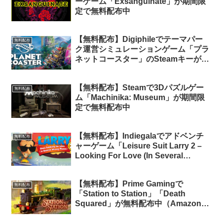
ーゲーム「Exsanguinate」が期間限
定で無料配布中
【無料配布】Digiphileでテーマパー
無料配布
ク運営シミュレーションゲーム「プラ
ネットコースター」のSteamキーが本
数限定で無料配布中
【無料配布】Steamで3Dパズルゲー
無料配布
ム「Machinika: Museum」が期間限
定で無料配布中
【無料配布】Indiegalaでアドベンチ
無料配布
ャーゲーム「Leisure Suit Larry 2 –
Looking For Love (In Several
Wrong Places)」が期間限定で無料配
布中
【無料配布】Prime Gamingで
無料配布
「Station to Station」「Death
Squared」が無料配布中（Amazon
Prime会員限定）