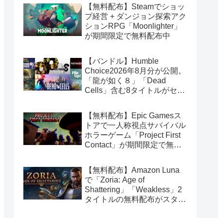
【無料配布】Steamでショッ
プ経営 + ダンジョン探索アク
ションRPG「Moonlighter」
が期間限定で無料配布中
【バンドル】Humble
Choice2026年8月分が公開。
「龍が如く８」「Dead
Cells」含む8タイトルがセッ
トで14.99ドル
【無料配布】Epic Gamesス
トアで一人称視点サバイバル
ホラーゲーム「Project First
Contact」が期間限定で無料
配布中
【無料配布】Amazon Luna
で「Zoria: Age of
Shattering」「Weakless」2
タイトルの無料配布がスター
ト（Amazon Prime会員限