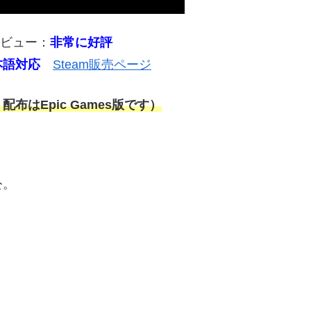
レビュー：
非常に好評
本語対応
Steam販売ページ
布はEpic Games版です）
公。