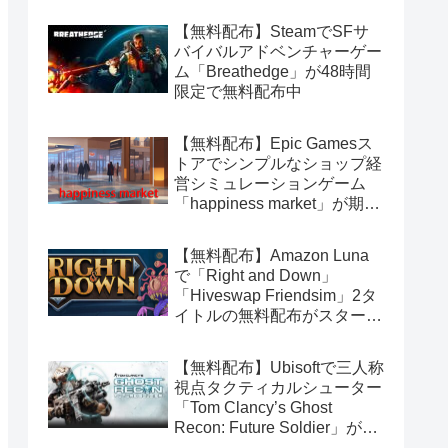
【無料配布】SteamでSFサ
バイバルアドベンチャーゲー
ム「Breathedge」が48時間
限定で無料配布中
【無料配布】Epic Gamesス
トアでシンプルなショップ経
営シミュレーションゲーム
「happiness market」が期間
限定で無料配布中
【無料配布】Amazon Luna
で「Right and Down」
「Hiveswap Friendsim」2タ
イトルの無料配布がスタート
（Amazon Prime会員限定）
【無料配布】Ubisoftで三人称
視点タクティカルシューター
「Tom Clancy’s Ghost
Recon: Future Soldier」が期
間限定で無料配布中（Ubisoft