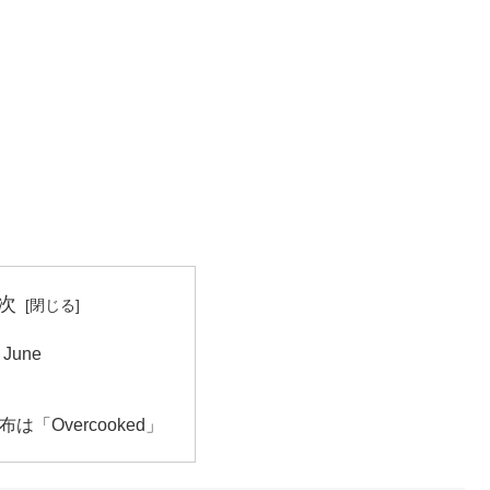
次
f June
は「Overcooked」