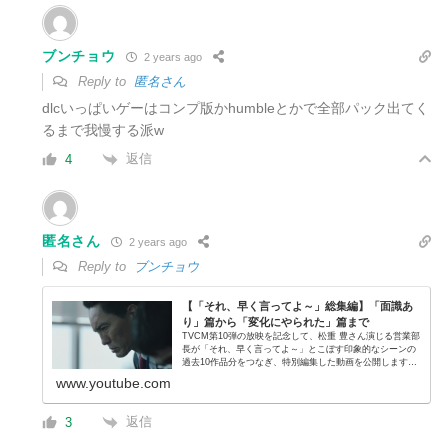
ブンチョウ
2 years ago
Reply to
匿名さん
dlcいっぱいゲーはコンプ版かhumbleとかで全部パック出てく
るまで我慢する派w
返信
4
匿名さん
2 years ago
Reply to
ブンチョウ
【「それ、早く言ってよ～」総集編】「面識あ
り」篇から「変化にやられた」篇まで
TVCM第10弾の放映を記念して、松重 豊さん演じる営業部
長が「それ、早く言ってよ～」とこぼす印象的なシーンの
過去10作品分をつなぎ、特別編集した動画を公開します。
浅葉建設のキーマンとの人脈を築くためには海外出張もい
www.youtube.com
とわず、ついにはその浅葉...
返信
3