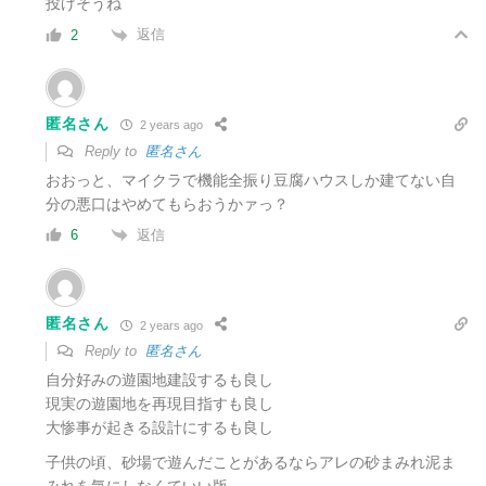
投げそうね
返信
2
匿名さん
2 years ago
Reply to
匿名さん
おおっと、マイクラで機能全振り豆腐ハウスしか建てない自
分の悪口はやめてもらおうかァっ？
返信
6
匿名さん
2 years ago
Reply to
匿名さん
自分好みの遊園地建設するも良し
現実の遊園地を再現目指すも良し
大惨事が起きる設計にするも良し
子供の頃、砂場で遊んだことがあるならアレの砂まみれ泥ま