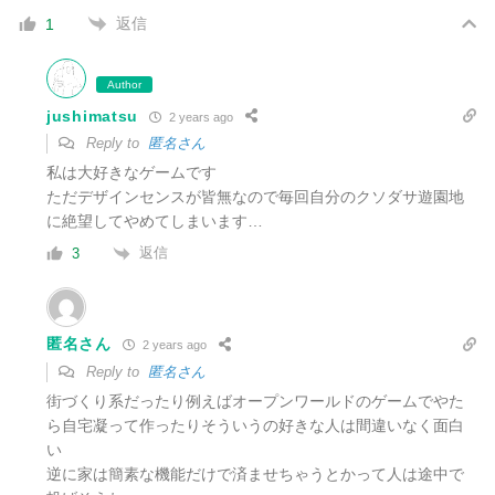
返信
1
Author
jushimatsu
2 years ago
Reply to
匿名さん
私は大好きなゲームです
ただデザインセンスが皆無なので毎回自分のクソダサ遊園地
に絶望してやめてしまいます…
返信
3
匿名さん
2 years ago
Reply to
匿名さん
街づくり系だったり例えばオープンワールドのゲームでやた
ら自宅凝って作ったりそういうの好きな人は間違いなく面白
い
逆に家は簡素な機能だけで済ませちゃうとかって人は途中で