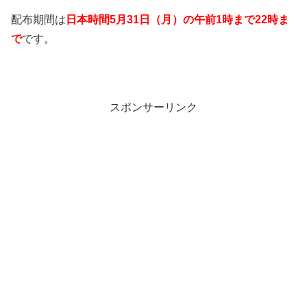
配布期間は
日本時間5
月31
日（月）の午前1時まで22
時ま
で
です。
スポンサーリンク