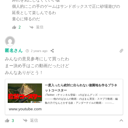
みれを気にしなくていい版
個人的にこの手のゲームはサンドボックスで正に砂場遊びの
延長として楽しんでるわ
童心に帰るのだ
返信
2
匿名さん
2 years ago
みんなの意見参考にして買ったわ
まー決め手はこの動画だったけど
みんなありがとう！
一度入ったら絶対に出られない遊園地を作るプラネ
ットコースター
♪Twitter: ♪チャンネル登録：♪のばまんグッズ: ------------------------
----------他ののばまんの動画：のばまん実況：スマブラ動画：編
集の力でなんとかする奴：アンダーテイルの動画： --------...
www.youtube.com
返信
3