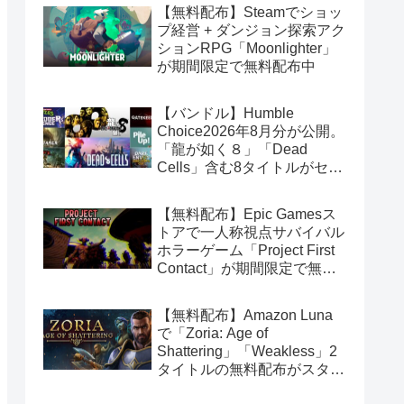
【無料配布】Steamでショッ
プ経営 + ダンジョン探索アク
ションRPG「Moonlighter」
が期間限定で無料配布中
【バンドル】Humble
Choice2026年8月分が公開。
「龍が如く８」「Dead
Cells」含む8タイトルがセッ
トで14.99ドル
【無料配布】Epic Gamesス
トアで一人称視点サバイバル
ホラーゲーム「Project First
Contact」が期間限定で無料
配布中
【無料配布】Amazon Luna
で「Zoria: Age of
Shattering」「Weakless」2
タイトルの無料配布がスター
ト（Amazon Prime会員限