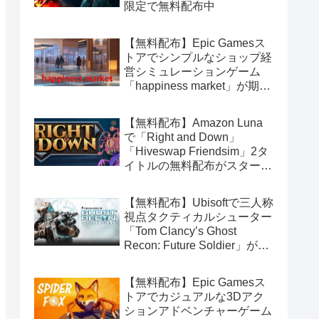
限定で無料配布中
【無料配布】Epic Gamesス
トアでシンプルなショップ経
営シミュレーションゲーム
「happiness market」が期間
限定で無料配布中
【無料配布】Amazon Luna
で「Right and Down」
「Hiveswap Friendsim」2タ
イトルの無料配布がスタート
（Amazon Prime会員限定）
【無料配布】Ubisoftで三人称
視点タクティカルシューター
「Tom Clancy’s Ghost
Recon: Future Soldier」が期
間限定で無料配布中（Ubisoft
Connect版）
【無料配布】Epic Gamesス
トアでカジュアルな3Dアク
ションアドベンチャーゲーム