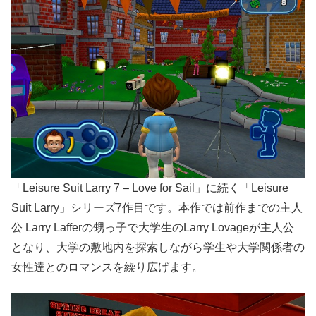
「Leisure Suit Larry 7 – Love for Sail」に続く「Leisure
Suit Larry」シリーズ7作目です。本作では前作までの主人
公 Larry Lafferの甥っ子で大学生のLarry Lovageが主人公
となり、大学の敷地内を探索しながら学生や大学関係者の
女性達とのロマンスを繰り広げます。