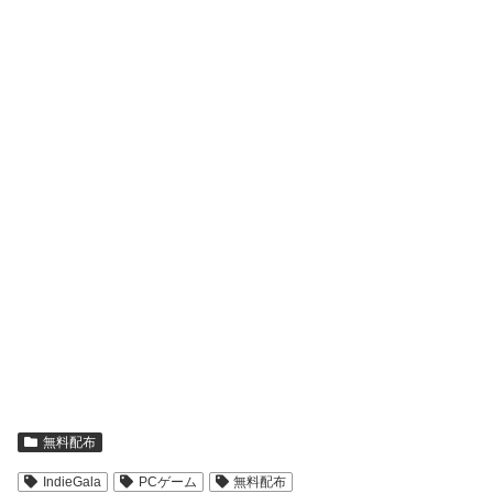
無料配布
IndieGala
PCゲーム
無料配布