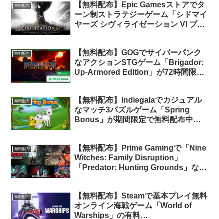
【無料配布】Epic Gamesストアでタ
無料配布
ーン制ストラテジーゲーム「シドマイ
ヤーズ シヴィライゼーション VI プラ
チナ・エディション」が期間限定で無
料配布中
【無料配布】GOGでサイバーパンク
無料配布
なアクションSTGゲーム「Brigador:
Up-Armored Edition」が72時間限定
で無料配布中
【無料配布】Indiegalaでカジュアル
無料配布
なマッチ3パズルゲーム「Spring
Bonus」が期間限定で無料配布中
（再配布）
【無料配布】Prime Gamingで「Nine
無料配布
Witches: Family Disruption」
「Predator: Hunting Grounds」な
ど、計5タイトルの無料配布がスター
ト（Prime会員限定）
【無料配布】Steamで基本プレイ無料
無料配布
オンライン海戦ゲーム「World of
Warships」の有料