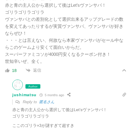
赤と青の主人公から選択して後はLet’sヴァンサバ！
ゴリラゴリラゴリラ
ヴァンサバとの差別化として選択出来るアップグレードの数
を変えてあったりするが実質ヴァンサバ、ヴァンサバが好き
ならぜひ！
・・・とは言えない、何故なら本家ヴァンサバがセール中な
らこのゲームより安くて面白いからだ。
スーパーファミコソが4000円安くなるクーポン付き！
世知辛いぜ、全く。
返信
18
Author
jushimatsu
5 months ago
Reply to
匿名さん
赤と青の主人公から選択して後はLet’sヴァンサバ！
ゴリラゴリラゴリラ
ここのゴリラ×3が謎すぎて超すき