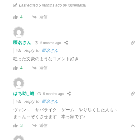
Last edited 5 months ago by jushimatsu
返信
4
匿名さん
5 months ago
Reply to
匿名さん
狂った文豪のようなコメント好き
返信
4
はち助_蛸
5 months ago
Reply to
匿名さん
ヴァン～ サバライク ゲーム やり尽くした人も～
ま～ん～ぞくさせます 本っ家です♪
返信
3