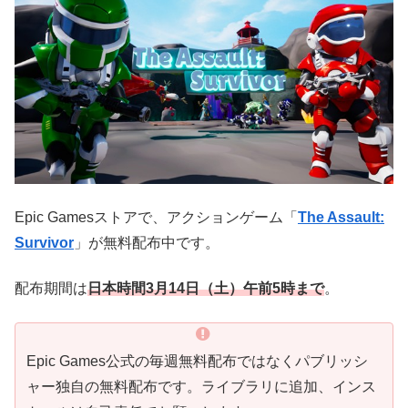
Epic Gamesストアで、アクションゲーム「
The Assault:
Survivor
」が無料配布中です。
配布期間は
日本時
間3
月14
日（土）午前5
時まで
。
Epic Games公式の毎週無料配布ではなくパブリッシ
ャー独自の無料配布です。ライブラリに追加、インス