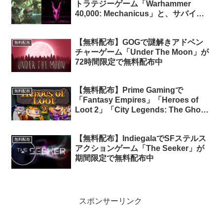
トラテジーゲーム「Warhammer
40,000: Mechanicus」と、サバイバ
ルホラーADVゲーム「Saturnalia」が
期間限定で無料配布中
【無料配布】GOGで謎解きアドベン
無料配布
チャーゲーム「Under The Moon」が
72時間限定で無料配布中
【無料配布】Prime Gamingで
無料配布
「Fantasy Empires」「Heroes of
Loot 2」「City Legends: The Ghost
of Misty Hill Collector’s Edition」3タ
イトルが無料配布中（Amazon Prime
【無料配布】IndiegalaでSFステルス
会員限定）
無料配布
アクションゲーム「The Seeker」が
期間限定で無料配布中
スポンサーリンク