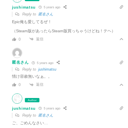
jushimatsu
5 years ago
Reply to
匿名さん
Epic俺も愛してるぜ！
（Steam版があったらSteam版買っちゃうけどね！テヘ）
返信
0
匿名さん
5 years ago
Reply to
jushimatsu
情け容赦無いなぁ。。
返信
0
Author
jushimatsu
5 years ago
Reply to
匿名さん
ご、ごめんなさい…