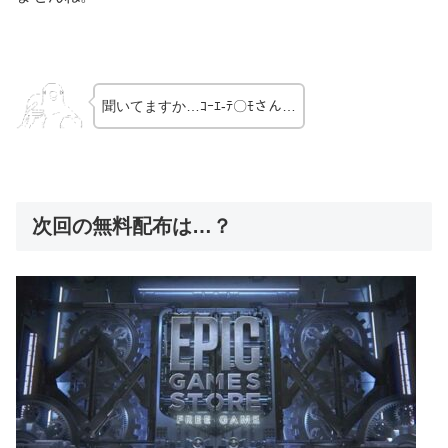
聞いてますか…ｺｰｴ-ﾃ〇ﾓさん…
次回の無料配布は…？