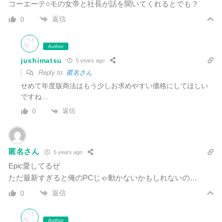
コーエーテ○モの女帝と社長が話を聞いてくれるとでも？
返信
0
Author
jushimatsu
5 years ago
Reply to
匿名さん
せめて年度版商法はもう少しお求めやすい価格にしてほしい
ですね…
返信
0
匿名さん
5 years ago
Epic愛してるぜ
ただ最新すぎると俺のPCじゃ動かないかもしれないの…
返信
0
Author