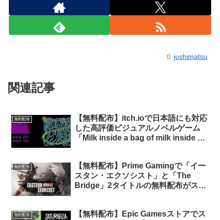
jushimatsu
関連記事
【無料配布】itch.ioで日本語にも対応
無料配布
した高評価ビジュアルノベルゲーム
「Milk inside a bag of milk inside a
bag of milk」「Milk outside a bag of
milk outside a bag of milk」が期間限
【無料配布】Prime Gamingで「イー
定で無料配布中
無料配布
スタン・エクソシスト」と「The
Bridge」2タイトルの無料配布がスタ
ート（Prime会員限定）
【無料配布】Epic Gamesストアでス
無料配布